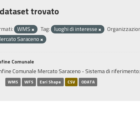
 dataset trovato
rmati:
WMS
Tag:
luoghi di interesse
Organizzazion
ercato Saraceno
nfine Comunale
nfine Comunale Mercato Saraceno - Sistema di riferimen
WMS
WFS
Esri Shape
CSV
ODATA