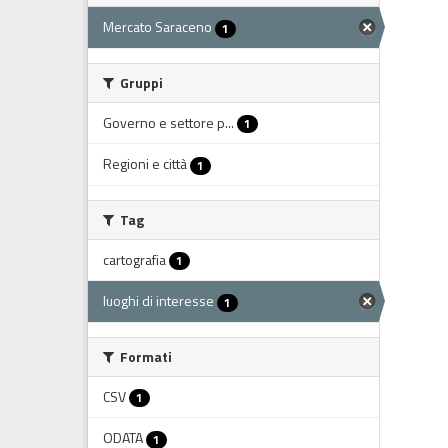
Mercato Saraceno
1
Gruppi
Governo e settore p...
1
Regioni e città
1
Tag
cartografia
1
luoghi di interesse
1
Formati
CSV
1
ODATA
1