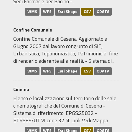
Sedi Farmacie per Bacino - .
WMS
WFS
Esri Shape
CSV
ODATA
Confine Comunale
Confine Comunale di Cesena. Aggiornato a
Giugno 2007 dal lavoro congiunto di SIT,
Urbanistica, Toponomastica, Patrimonio al fine
di renderlo aderente alla realtà. - Sistema di...
WMS
WFS
Esri Shape
CSV
ODATA
Cinema
Elenco e localizzazione sul territorio delle sale
cinematografiche del Comune di Cesena -
Sistema di riferimento: EPGS:25832 -
ETRS89/UTM zone 32 N. Link Vedi Mappa
WMS
WFS
Esri Shape
CSV
ODATA