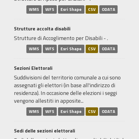
WMS
WFS
Esri Shape
CSV
ODATA
Strutture accolta disabili
Strutture di Accoglimento per Disabili - .
WMS
WFS
Esri Shape
CSV
ODATA
Sezioni Elettorali
Suddivisioni del territorio comunale a cui sono
assegnati gli elettori (in base all'indirizzo di
residenza). In occasione delle elezioni i seggi
vengono allestiti in apposite...
WMS
WFS
Esri Shape
CSV
ODATA
Sedi delle sezioni elettorali