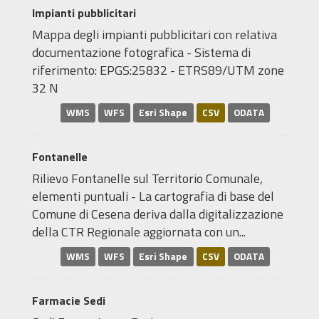
Impianti pubblicitari
Mappa degli impianti pubblicitari con relativa
documentazione fotografica - Sistema di
riferimento: EPGS:25832 - ETRS89/UTM zone
32 N
WMS
WFS
Esri Shape
CSV
ODATA
Fontanelle
Rilievo Fontanelle sul Territorio Comunale,
elementi puntuali - La cartografia di base del
Comune di Cesena deriva dalla digitalizzazione
della CTR Regionale aggiornata con un...
WMS
WFS
Esri Shape
CSV
ODATA
Farmacie Sedi