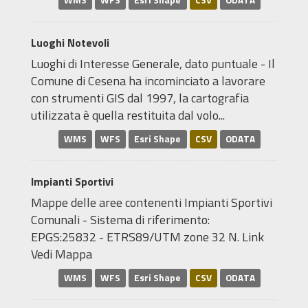
WMS
WFS
Esri Shape
CSV
ODATA
Luoghi Notevoli
Luoghi di Interesse Generale, dato puntuale - Il
Comune di Cesena ha incominciato a lavorare
con strumenti GIS dal 1997, la cartografia
utilizzata è quella restituita dal volo...
WMS
WFS
Esri Shape
CSV
ODATA
Impianti Sportivi
Mappe delle aree contenenti Impianti Sportivi
Comunali - Sistema di riferimento:
EPGS:25832 - ETRS89/UTM zone 32 N. Link
Vedi Mappa
WMS
WFS
Esri Shape
CSV
ODATA