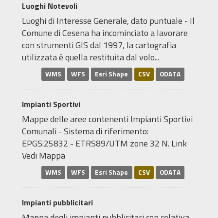
Luoghi Notevoli
Luoghi di Interesse Generale, dato puntuale - Il
Comune di Cesena ha incominciato a lavorare
con strumenti GIS dal 1997, la cartografia
utilizzata è quella restituita dal volo...
WMS
WFS
Esri Shape
CSV
ODATA
Impianti Sportivi
Mappe delle aree contenenti Impianti Sportivi
Comunali - Sistema di riferimento:
EPGS:25832 - ETRS89/UTM zone 32 N. Link
Vedi Mappa
WMS
WFS
Esri Shape
CSV
ODATA
Impianti pubblicitari
Mappa degli impianti pubblicitari con relativa