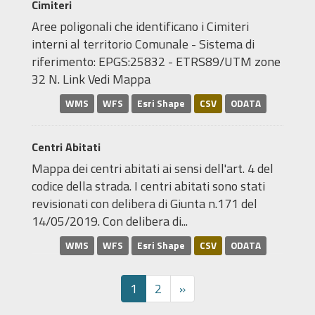
Cimiteri
Aree poligonali che identificano i Cimiteri
interni al territorio Comunale - Sistema di
riferimento: EPGS:25832 - ETRS89/UTM zone
32 N. Link Vedi Mappa
WMS
WFS
Esri Shape
CSV
ODATA
Centri Abitati
Mappa dei centri abitati ai sensi dell'art. 4 del
codice della strada. I centri abitati sono stati
revisionati con delibera di Giunta n.171 del
14/05/2019. Con delibera di...
WMS
WFS
Esri Shape
CSV
ODATA
1
2
»