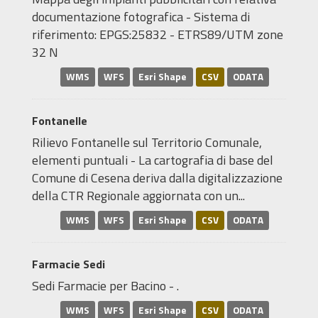
documentazione fotografica - Sistema di
riferimento: EPGS:25832 - ETRS89/UTM zone
32 N
WMS
WFS
Esri Shape
CSV
ODATA
Fontanelle
Rilievo Fontanelle sul Territorio Comunale,
elementi puntuali - La cartografia di base del
Comune di Cesena deriva dalla digitalizzazione
della CTR Regionale aggiornata con un...
WMS
WFS
Esri Shape
CSV
ODATA
Farmacie Sedi
Sedi Farmacie per Bacino - .
WMS
WFS
Esri Shape
CSV
ODATA