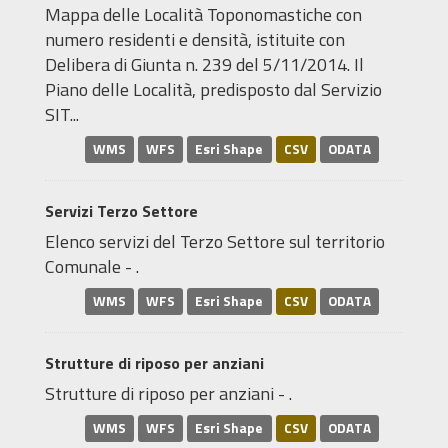
Mappa delle Località Toponomastiche con
numero residenti e densità, istituite con
Delibera di Giunta n. 239 del 5/11/2014. Il
Piano delle Località, predisposto dal Servizio
SIT...
WMS
WFS
Esri Shape
CSV
ODATA
Servizi Terzo Settore
Elenco servizi del Terzo Settore sul territorio
Comunale - .
WMS
WFS
Esri Shape
CSV
ODATA
Strutture di riposo per anziani
Strutture di riposo per anziani - .
WMS
WFS
Esri Shape
CSV
ODATA