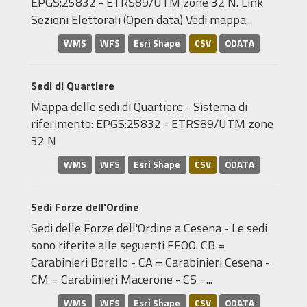
EPGS:25832 - ETRS89/UTM zone 32 N. Link
Sezioni Elettorali (Open data) Vedi mappa...
WMS
WFS
Esri Shape
CSV
ODATA
Sedi di Quartiere
Mappa delle sedi di Quartiere - Sistema di
riferimento: EPGS:25832 - ETRS89/UTM zone
32 N
WMS
WFS
Esri Shape
CSV
ODATA
Sedi Forze dell'Ordine
Sedi delle Forze dell'Ordine a Cesena - Le sedi
sono riferite alle seguenti FFOO. CB =
Carabinieri Borello - CA = Carabinieri Cesena -
CM = Carabinieri Macerone - CS =...
WMS
WFS
Esri Shape
CSV
ODATA