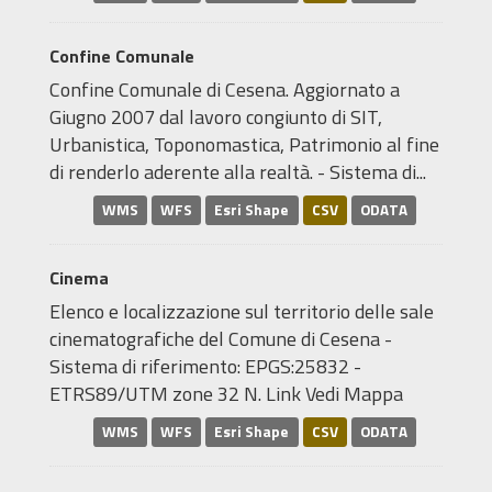
Confine Comunale
Confine Comunale di Cesena. Aggiornato a
Giugno 2007 dal lavoro congiunto di SIT,
Urbanistica, Toponomastica, Patrimonio al fine
di renderlo aderente alla realtà. - Sistema di...
WMS
WFS
Esri Shape
CSV
ODATA
Cinema
Elenco e localizzazione sul territorio delle sale
cinematografiche del Comune di Cesena -
Sistema di riferimento: EPGS:25832 -
ETRS89/UTM zone 32 N. Link Vedi Mappa
WMS
WFS
Esri Shape
CSV
ODATA