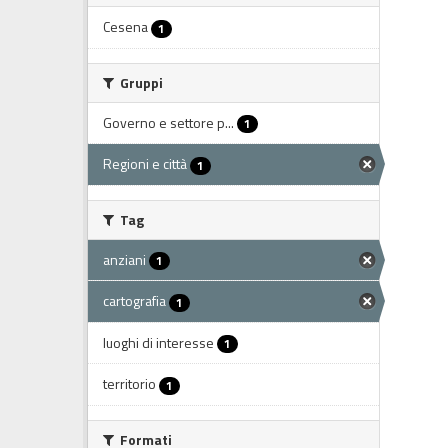
Cesena
1
Gruppi
Governo e settore p...
1
Regioni e città
1
Tag
anziani
1
cartografia
1
luoghi di interesse
1
territorio
1
Formati