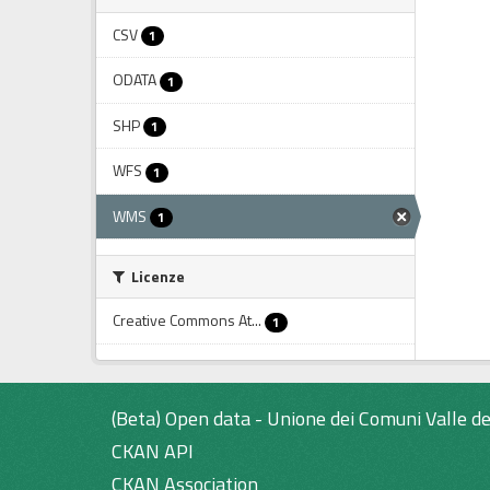
CSV
1
ODATA
1
SHP
1
WFS
1
WMS
1
Licenze
Creative Commons At...
1
(Beta) Open data - Unione dei Comuni Valle de
CKAN API
CKAN Association