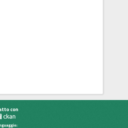
atto con
inguaggio