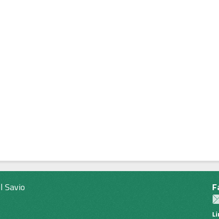
l Savio
F
L