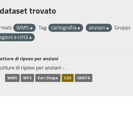
 dataset trovato
rmati:
WMS
Tag:
cartografia
anziani
Gruppi:
egioni e città
utture di riposo per anziani
utture di riposo per anziani - .
WMS
WFS
Esri Shape
CSV
ODATA