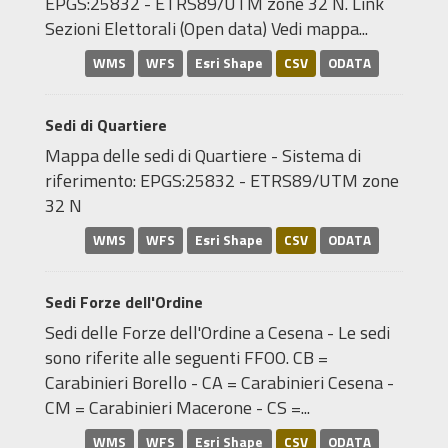
EPGS:25832 - ETRS89/UTM zone 32 N. Link
Sezioni Elettorali (Open data) Vedi mappa...
WMS
WFS
Esri Shape
CSV
ODATA
Sedi di Quartiere
Mappa delle sedi di Quartiere - Sistema di
riferimento: EPGS:25832 - ETRS89/UTM zone
32 N
WMS
WFS
Esri Shape
CSV
ODATA
Sedi Forze dell'Ordine
Sedi delle Forze dell'Ordine a Cesena - Le sedi
sono riferite alle seguenti FFOO. CB =
Carabinieri Borello - CA = Carabinieri Cesena -
CM = Carabinieri Macerone - CS =...
WMS
WFS
Esri Shape
CSV
ODATA