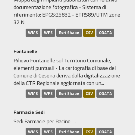
documentazione fotografica - Sistema di
riferimento: EPGS:25832 - ETRS89/UTM zone
32 N
WMS
WFS
Esri Shape
CSV
ODATA
Fontanelle
Rilievo Fontanelle sul Territorio Comunale,
elementi puntuali - La cartografia di base del
Comune di Cesena deriva dalla digitalizzazione
della CTR Regionale aggiornata con un...
WMS
WFS
Esri Shape
CSV
ODATA
Farmacie Sedi
Sedi Farmacie per Bacino - .
WMS
WFS
Esri Shape
CSV
ODATA