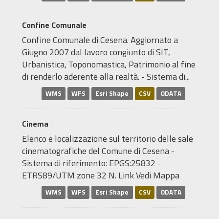
Confine Comunale
Confine Comunale di Cesena. Aggiornato a
Giugno 2007 dal lavoro congiunto di SIT,
Urbanistica, Toponomastica, Patrimonio al fine
di renderlo aderente alla realtà. - Sistema di...
WMS
WFS
Esri Shape
CSV
ODATA
Cinema
Elenco e localizzazione sul territorio delle sale
cinematografiche del Comune di Cesena -
Sistema di riferimento: EPGS:25832 -
ETRS89/UTM zone 32 N. Link Vedi Mappa
WMS
WFS
Esri Shape
CSV
ODATA