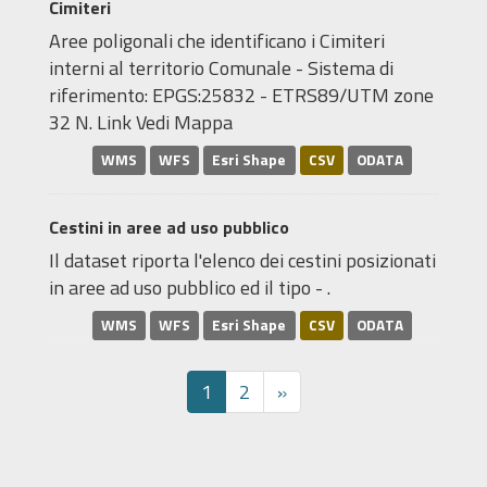
Cimiteri
Aree poligonali che identificano i Cimiteri
interni al territorio Comunale - Sistema di
riferimento: EPGS:25832 - ETRS89/UTM zone
32 N. Link Vedi Mappa
WMS
WFS
Esri Shape
CSV
ODATA
Cestini in aree ad uso pubblico
Il dataset riporta l'elenco dei cestini posizionati
in aree ad uso pubblico ed il tipo - .
WMS
WFS
Esri Shape
CSV
ODATA
1
2
»