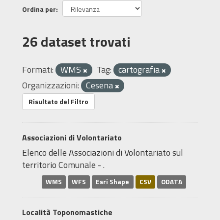
Ordina per
26 dataset trovati
Formati:
WMS
Tag:
cartografia
Organizzazioni:
Cesena
Risultato del Filtro
Associazioni di Volontariato
Elenco delle Associazioni di Volontariato sul
territorio Comunale - .
WMS
WFS
Esri Shape
CSV
ODATA
Località Toponomastiche