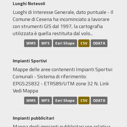
Luoghi Notevoli
Luoghi di Interesse Generale, dato puntuale - Il
Comune di Cesena ha incominciato a lavorare
con strumenti GIS dal 1997, la cartografia
utilizzata è quella restituita dal volo...
WMS
WFS
Esri Shape
CSV
ODATA
Impianti Sportivi
Mappe delle aree contenenti Impianti Sportivi
Comunali - Sistema di riferimento:
EPGS:25832 - ETRS89/UTM zone 32 N. Link
Vedi Mappa
WMS
WFS
Esri Shape
CSV
ODATA
Impianti pubblicitari
Mappa degli impianti pubblicitari con relativa