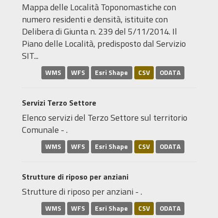
Mappa delle Località Toponomastiche con
numero residenti e densità, istituite con
Delibera di Giunta n. 239 del 5/11/2014. Il
Piano delle Località, predisposto dal Servizio
SIT...
WMS
WFS
Esri Shape
CSV
ODATA
Servizi Terzo Settore
Elenco servizi del Terzo Settore sul territorio
Comunale - .
WMS
WFS
Esri Shape
CSV
ODATA
Strutture di riposo per anziani
Strutture di riposo per anziani - .
WMS
WFS
Esri Shape
CSV
ODATA