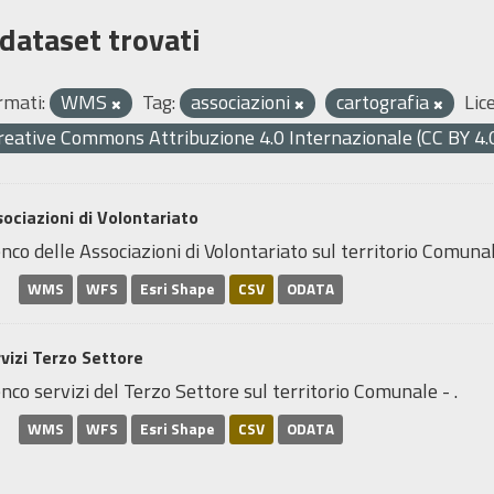
 dataset trovati
rmati:
WMS
Tag:
associazioni
cartografia
Lic
reative Commons Attribuzione 4.0 Internazionale (CC BY 4.
ociazioni di Volontariato
nco delle Associazioni di Volontariato sul territorio Comunal
WMS
WFS
Esri Shape
CSV
ODATA
vizi Terzo Settore
nco servizi del Terzo Settore sul territorio Comunale - .
WMS
WFS
Esri Shape
CSV
ODATA