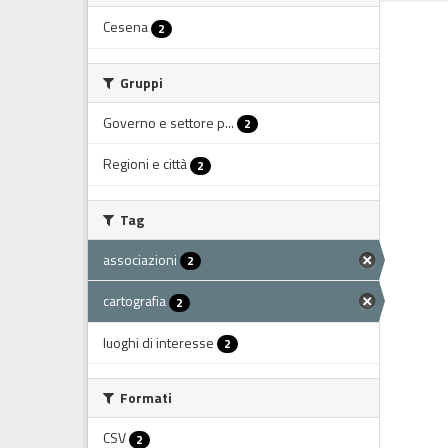
Cesena
2
Gruppi
Governo e settore p...
2
Regioni e città
2
Tag
associazioni
2
cartografia
2
luoghi di interesse
2
Formati
CSV
2