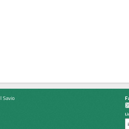
l Savio
F
L