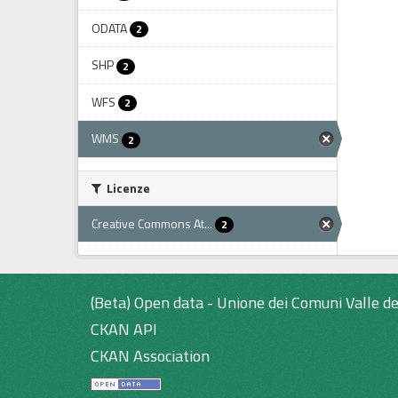
ODATA
2
SHP
2
WFS
2
WMS
2
Licenze
Creative Commons At...
2
(Beta) Open data - Unione dei Comuni Valle de
CKAN API
CKAN Association