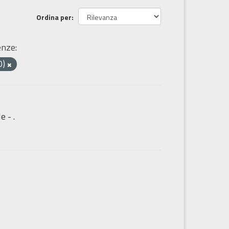
Ordina per
enze:
0)
e - .