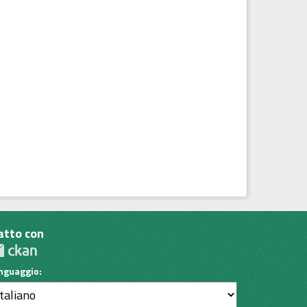
atto con
inguaggio