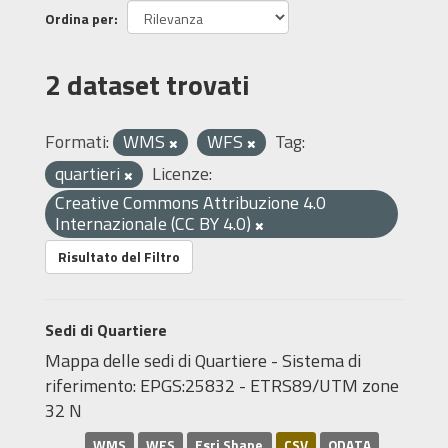
Ordina per
2 dataset trovati
Formati:
WMS
WFS
Tag:
quartieri
Licenze:
Creative Commons Attribuzione 4.0
Internazionale (CC BY 4.0)
Risultato del Filtro
Sedi di Quartiere
Mappa delle sedi di Quartiere - Sistema di
riferimento: EPGS:25832 - ETRS89/UTM zone
32 N
WMS
WFS
Esri Shape
CSV
ODATA