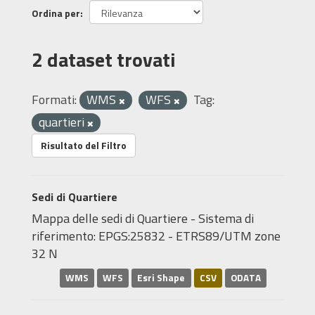
Ordina per
2 dataset trovati
Formati:
WMS
WFS
Tag:
quartieri
Risultato del Filtro
Sedi di Quartiere
Mappa delle sedi di Quartiere - Sistema di
riferimento: EPGS:25832 - ETRS89/UTM zone
32 N
WMS
WFS
Esri Shape
CSV
ODATA