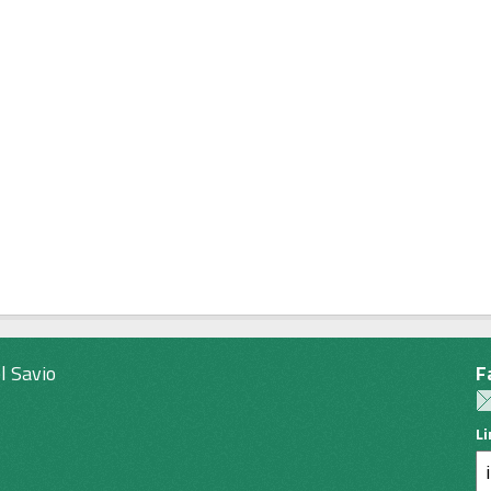
l Savio
F
L