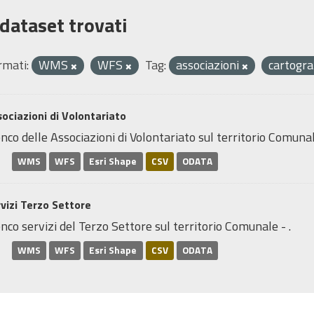
 dataset trovati
rmati:
WMS
WFS
Tag:
associazioni
cartogra
ociazioni di Volontariato
nco delle Associazioni di Volontariato sul territorio Comunal
WMS
WFS
Esri Shape
CSV
ODATA
vizi Terzo Settore
nco servizi del Terzo Settore sul territorio Comunale - .
WMS
WFS
Esri Shape
CSV
ODATA