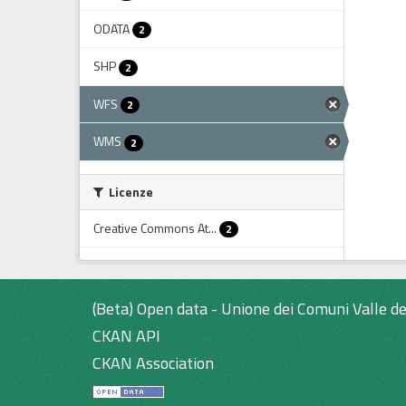
ODATA
2
SHP
2
WFS
2
WMS
2
Licenze
Creative Commons At...
2
(Beta) Open data - Unione dei Comuni Valle de
CKAN API
CKAN Association