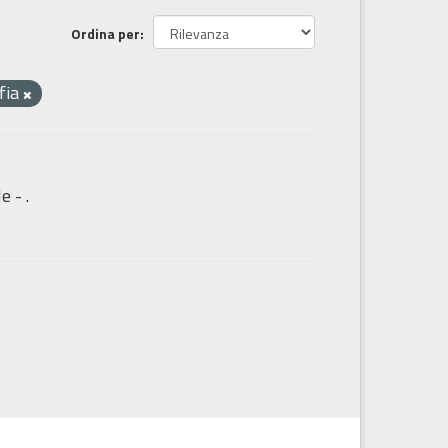
Ordina per
fia
e - .