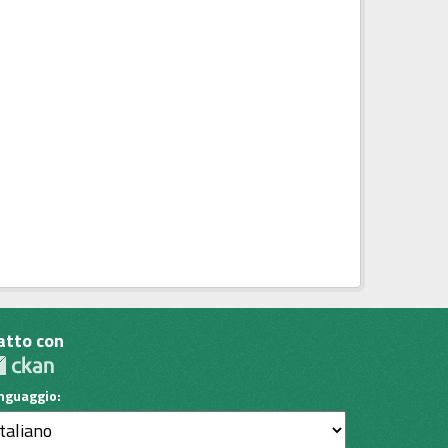
atto con
inguaggio