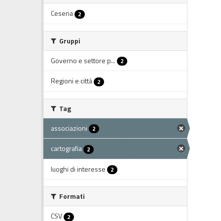
Cesena
2
Gruppi
Governo e settore p...
2
Regioni e città
2
Tag
associazioni
2
cartografia
2
luoghi di interesse
2
Formati
CSV
2