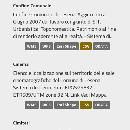
Confine Comunale
Confine Comunale di Cesena. Aggiornato a
Giugno 2007 dal lavoro congiunto di SIT,
Urbanistica, Toponomastica, Patrimonio al fine
di renderlo aderente alla realtà. - Sistema di...
WMS
WFS
Esri Shape
CSV
ODATA
Cinema
Elenco e localizzazione sul territorio delle sale
cinematografiche del Comune di Cesena -
Sistema di riferimento: EPGS:25832 -
ETRS89/UTM zone 32 N. Link Vedi Mappa
WMS
WFS
Esri Shape
CSV
ODATA
Cimiteri