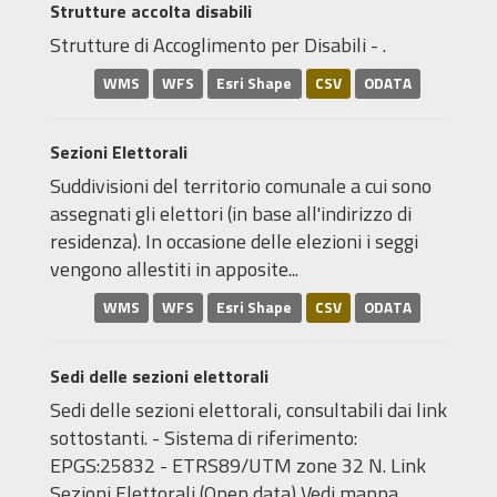
Strutture accolta disabili
Strutture di Accoglimento per Disabili - .
WMS
WFS
Esri Shape
CSV
ODATA
Sezioni Elettorali
Suddivisioni del territorio comunale a cui sono
assegnati gli elettori (in base all'indirizzo di
residenza). In occasione delle elezioni i seggi
vengono allestiti in apposite...
WMS
WFS
Esri Shape
CSV
ODATA
Sedi delle sezioni elettorali
Sedi delle sezioni elettorali, consultabili dai link
sottostanti. - Sistema di riferimento:
EPGS:25832 - ETRS89/UTM zone 32 N. Link
Sezioni Elettorali (Open data) Vedi mappa...