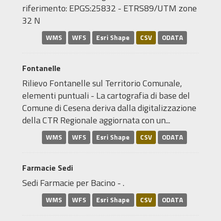
riferimento: EPGS:25832 - ETRS89/UTM zone
32 N
WMS
WFS
Esri Shape
CSV
ODATA
Fontanelle
Rilievo Fontanelle sul Territorio Comunale,
elementi puntuali - La cartografia di base del
Comune di Cesena deriva dalla digitalizzazione
della CTR Regionale aggiornata con un...
WMS
WFS
Esri Shape
CSV
ODATA
Farmacie Sedi
Sedi Farmacie per Bacino - .
WMS
WFS
Esri Shape
CSV
ODATA