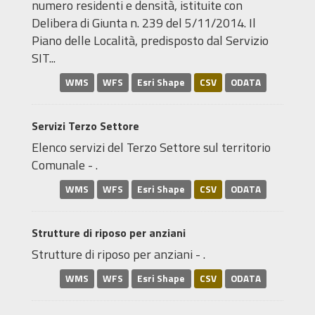
numero residenti e densità, istituite con
Delibera di Giunta n. 239 del 5/11/2014. Il
Piano delle Località, predisposto dal Servizio
SIT...
WMS
WFS
Esri Shape
CSV
ODATA
Servizi Terzo Settore
Elenco servizi del Terzo Settore sul territorio
Comunale - .
WMS
WFS
Esri Shape
CSV
ODATA
Strutture di riposo per anziani
Strutture di riposo per anziani - .
WMS
WFS
Esri Shape
CSV
ODATA