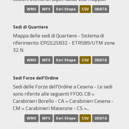
WMS
WFS
Esri Shape
CSV
ODATA
Sedi di Quartiere
Mappa delle sedi di Quartiere - Sistema di
riferimento: EPGS:25832 - ETRS89/UTM zone
32 N
WMS
WFS
Esri Shape
CSV
ODATA
Sedi Forze dell'Ordine
Sedi delle Forze dell'Ordine a Cesena - Le sedi
sono riferite alle seguenti FFOO. CB =
Carabinieri Borello - CA = Carabinieri Cesena -
CM = Carabinieri Macerone - CS =...
WMS
WFS
Esri Shape
CSV
ODATA