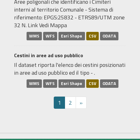
Aree poligonali che identificano i Cimiteri
interni al territorio Comunale - Sistema di
riferimento: EPGS:25832 - ETRS89/UTM zone
32 N. Link Vedi Mappa
WMS
WFS
Esri Shape
CSV
ODATA
Cestini in aree ad uso pubblico
Il dataset riporta l'elenco dei cestini posizionati
in aree ad uso pubblico ed il tipo - .
WMS
WFS
Esri Shape
CSV
ODATA
1
2
»