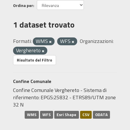
Ordina per
1 dataset trovato
Formati:
WMS
WFS
Organizzazioni:
Verghereto
Risultato del Filtro
Confine Comunale
Confine Comunale Verghereto - Sistema di
riferimento: EPGS:25832 - ETRS89/UTM zone
32 N
WMS
WFS
Esri Shape
CSV
ODATA