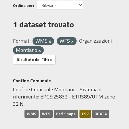
Ordina per
1 dataset trovato
Formati:
WMS
WFS
Organizzazioni:
Montiano
Risultato del Filtro
Confine Comunale
Confine Comunale Montiano - Sistema di
riferimento: EPGS:25832 - ETRS89/UTM zone
32 N
WMS
WFS
Esri Shape
CSV
ODATA