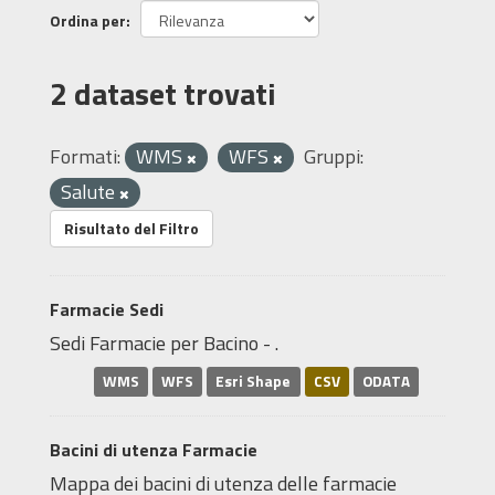
Ordina per
2 dataset trovati
Formati:
WMS
WFS
Gruppi:
Salute
Risultato del Filtro
Farmacie Sedi
Sedi Farmacie per Bacino - .
WMS
WFS
Esri Shape
CSV
ODATA
Bacini di utenza Farmacie
Mappa dei bacini di utenza delle farmacie