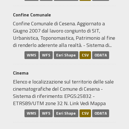
Confine Comunale
Confine Comunale di Cesena. Aggiornato a
Giugno 2007 dal lavoro congiunto di SIT,
Urbanistica, Toponomastica, Patrimonio al fine
di renderlo aderente alla realtà. - Sistema di...
WMS
WFS
Esri Shape
CSV
ODATA
Cinema
Elenco e localizzazione sul territorio delle sale
cinematografiche del Comune di Cesena -
Sistema di riferimento: EPGS:25832 -
ETRS89/UTM zone 32 N. Link Vedi Mappa
WMS
WFS
Esri Shape
CSV
ODATA