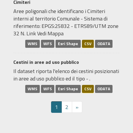
Cimiteri
Aree poligonali che identificano i Cimiteri
interni al territorio Comunale - Sistema di
riferimento: EPGS:25832 - ETRS89/UTM zone
32 N. Link Vedi Mappa
WMS
WFS
Esri Shape
CSV
ODATA
Cestini in aree ad uso pubblico
Il dataset riporta l'elenco dei cestini posizionati
in aree ad uso pubblico ed il tipo - .
WMS
WFS
Esri Shape
CSV
ODATA
1
2
»