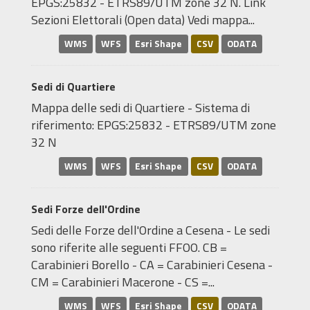
EPGS:25832 - ETRS89/UTM zone 32 N. Link
Sezioni Elettorali (Open data) Vedi mappa...
WMS
WFS
Esri Shape
CSV
ODATA
Sedi di Quartiere
Mappa delle sedi di Quartiere - Sistema di
riferimento: EPGS:25832 - ETRS89/UTM zone
32 N
WMS
WFS
Esri Shape
CSV
ODATA
Sedi Forze dell'Ordine
Sedi delle Forze dell'Ordine a Cesena - Le sedi
sono riferite alle seguenti FFOO. CB =
Carabinieri Borello - CA = Carabinieri Cesena -
CM = Carabinieri Macerone - CS =...
WMS
WFS
Esri Shape
CSV
ODATA