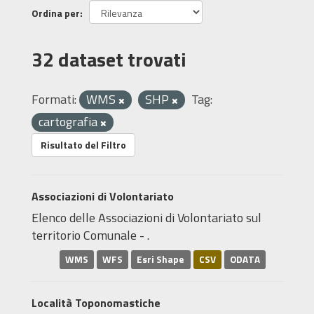
Ordina per
32 dataset trovati
Formati:
WMS
SHP
Tag:
cartografia
Risultato del Filtro
Associazioni di Volontariato
Elenco delle Associazioni di Volontariato sul
territorio Comunale - .
WMS
WFS
Esri Shape
CSV
ODATA
Località Toponomastiche