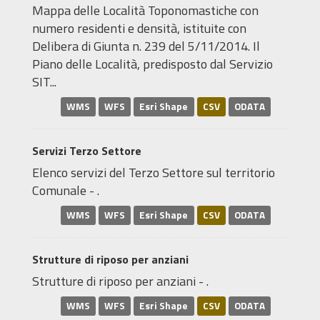
Mappa delle Località Toponomastiche con
numero residenti e densità, istituite con
Delibera di Giunta n. 239 del 5/11/2014. Il
Piano delle Località, predisposto dal Servizio
SIT...
WMS
WFS
Esri Shape
CSV
ODATA
Servizi Terzo Settore
Elenco servizi del Terzo Settore sul territorio
Comunale - .
WMS
WFS
Esri Shape
CSV
ODATA
Strutture di riposo per anziani
Strutture di riposo per anziani - .
WMS
WFS
Esri Shape
CSV
ODATA