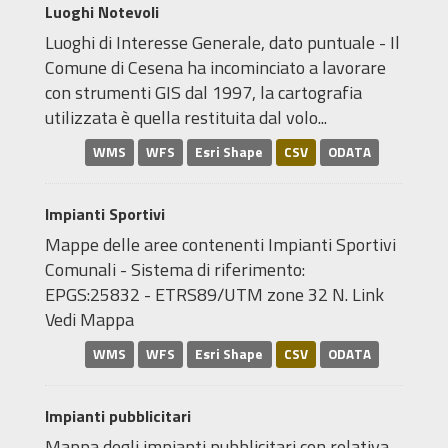
Luoghi Notevoli
Luoghi di Interesse Generale, dato puntuale - Il
Comune di Cesena ha incominciato a lavorare
con strumenti GIS dal 1997, la cartografia
utilizzata è quella restituita dal volo...
WMS
WFS
Esri Shape
CSV
ODATA
Impianti Sportivi
Mappe delle aree contenenti Impianti Sportivi
Comunali - Sistema di riferimento:
EPGS:25832 - ETRS89/UTM zone 32 N. Link
Vedi Mappa
WMS
WFS
Esri Shape
CSV
ODATA
Impianti pubblicitari
Mappa degli impianti pubblicitari con relativa