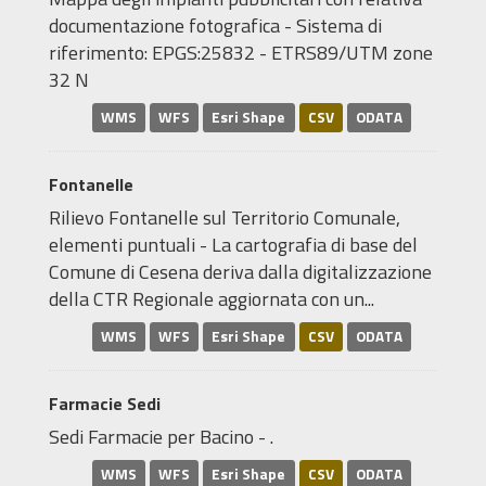
documentazione fotografica - Sistema di
riferimento: EPGS:25832 - ETRS89/UTM zone
32 N
WMS
WFS
Esri Shape
CSV
ODATA
Fontanelle
Rilievo Fontanelle sul Territorio Comunale,
elementi puntuali - La cartografia di base del
Comune di Cesena deriva dalla digitalizzazione
della CTR Regionale aggiornata con un...
WMS
WFS
Esri Shape
CSV
ODATA
Farmacie Sedi
Sedi Farmacie per Bacino - .
WMS
WFS
Esri Shape
CSV
ODATA