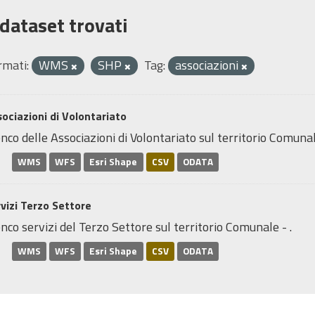
 dataset trovati
rmati:
WMS
SHP
Tag:
associazioni
ociazioni di Volontariato
nco delle Associazioni di Volontariato sul territorio Comunal
WMS
WFS
Esri Shape
CSV
ODATA
vizi Terzo Settore
nco servizi del Terzo Settore sul territorio Comunale - .
WMS
WFS
Esri Shape
CSV
ODATA