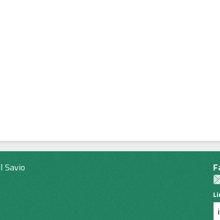
l Savio
F
L