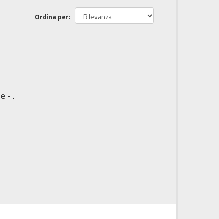
Ordina per
e - .