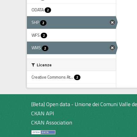
ODATA
2
SHP
2
WFS
2
WMS
2
Licenze
Creative Commons At...
2
(Beta) Open data - Unione dei Comuni Valle de
CKAN API
CKAN Association