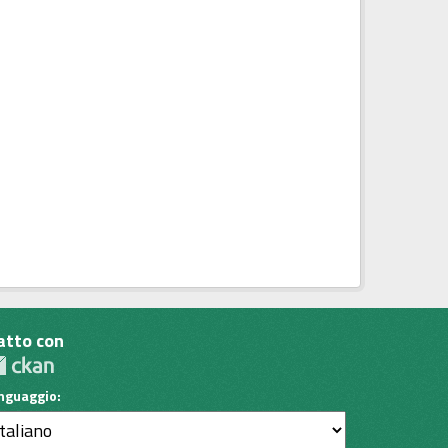
atto con
inguaggio