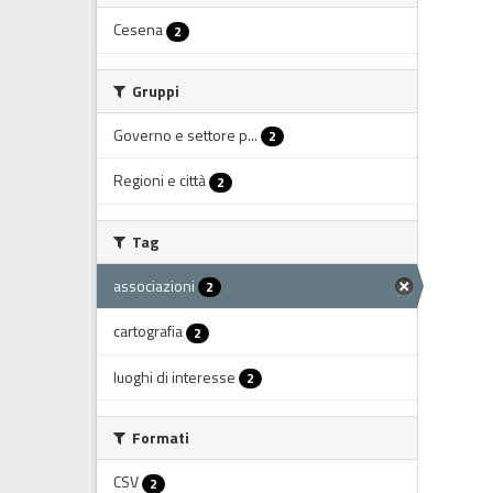
Cesena
2
Gruppi
Governo e settore p...
2
Regioni e città
2
Tag
associazioni
2
cartografia
2
luoghi di interesse
2
Formati
CSV
2