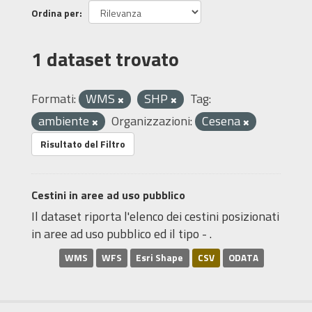
Ordina per
1 dataset trovato
Formati:
WMS
SHP
Tag:
ambiente
Organizzazioni:
Cesena
Risultato del Filtro
Cestini in aree ad uso pubblico
Il dataset riporta l'elenco dei cestini posizionati
in aree ad uso pubblico ed il tipo - .
WMS
WFS
Esri Shape
CSV
ODATA