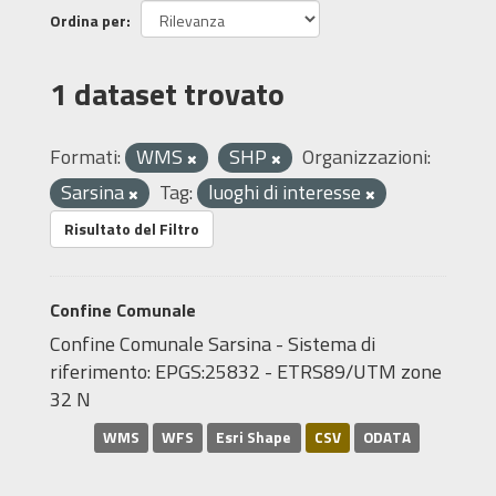
Ordina per
1 dataset trovato
Formati:
WMS
SHP
Organizzazioni:
Sarsina
Tag:
luoghi di interesse
Risultato del Filtro
Confine Comunale
Confine Comunale Sarsina - Sistema di
riferimento: EPGS:25832 - ETRS89/UTM zone
32 N
WMS
WFS
Esri Shape
CSV
ODATA