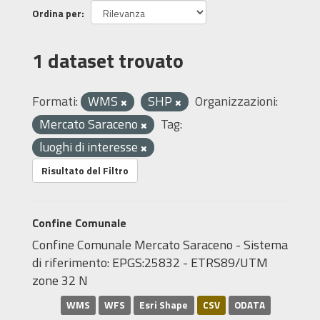
Ordina per
1 dataset trovato
Formati:
WMS
SHP
Organizzazioni:
Mercato Saraceno
Tag:
luoghi di interesse
Risultato del Filtro
Confine Comunale
Confine Comunale Mercato Saraceno - Sistema
di riferimento: EPGS:25832 - ETRS89/UTM
zone 32 N
WMS
WFS
Esri Shape
CSV
ODATA