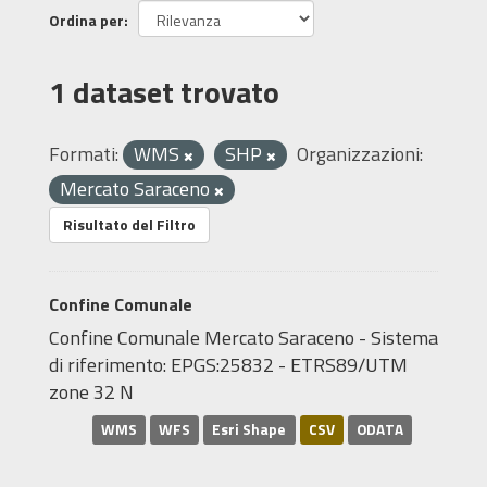
Ordina per
1 dataset trovato
Formati:
WMS
SHP
Organizzazioni:
Mercato Saraceno
Risultato del Filtro
Confine Comunale
Confine Comunale Mercato Saraceno - Sistema
di riferimento: EPGS:25832 - ETRS89/UTM
zone 32 N
WMS
WFS
Esri Shape
CSV
ODATA