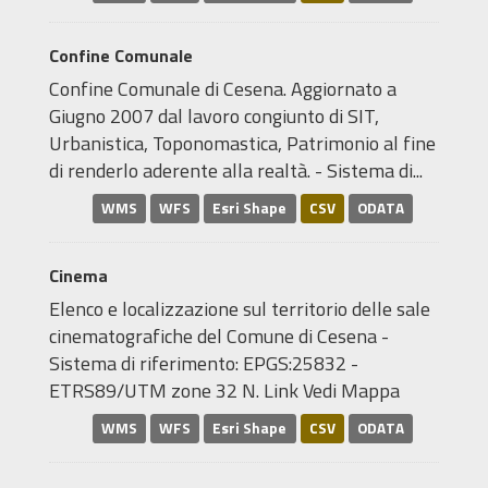
Confine Comunale
Confine Comunale di Cesena. Aggiornato a
Giugno 2007 dal lavoro congiunto di SIT,
Urbanistica, Toponomastica, Patrimonio al fine
di renderlo aderente alla realtà. - Sistema di...
WMS
WFS
Esri Shape
CSV
ODATA
Cinema
Elenco e localizzazione sul territorio delle sale
cinematografiche del Comune di Cesena -
Sistema di riferimento: EPGS:25832 -
ETRS89/UTM zone 32 N. Link Vedi Mappa
WMS
WFS
Esri Shape
CSV
ODATA