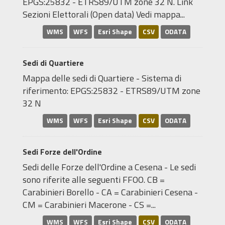
EPGS:25832 - ETRS89/UTM zone 32 N. Link
Sezioni Elettorali (Open data) Vedi mappa...
WMS
WFS
Esri Shape
CSV
ODATA
Sedi di Quartiere
Mappa delle sedi di Quartiere - Sistema di
riferimento: EPGS:25832 - ETRS89/UTM zone
32 N
WMS
WFS
Esri Shape
CSV
ODATA
Sedi Forze dell'Ordine
Sedi delle Forze dell'Ordine a Cesena - Le sedi
sono riferite alle seguenti FFOO. CB =
Carabinieri Borello - CA = Carabinieri Cesena -
CM = Carabinieri Macerone - CS =...
WMS
WFS
Esri Shape
CSV
ODATA