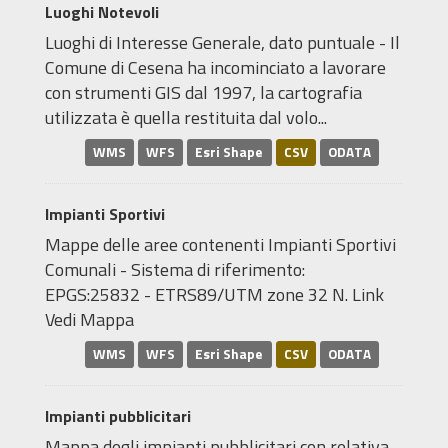
Luoghi Notevoli
Luoghi di Interesse Generale, dato puntuale - Il
Comune di Cesena ha incominciato a lavorare
con strumenti GIS dal 1997, la cartografia
utilizzata è quella restituita dal volo...
WMS
WFS
Esri Shape
CSV
ODATA
Impianti Sportivi
Mappe delle aree contenenti Impianti Sportivi
Comunali - Sistema di riferimento:
EPGS:25832 - ETRS89/UTM zone 32 N. Link
Vedi Mappa
WMS
WFS
Esri Shape
CSV
ODATA
Impianti pubblicitari
Mappa degli impianti pubblicitari con relativa