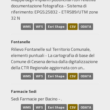
documentazione fotografica - Sistema di
riferimento: EPGS:25832 - ETRS89/UTM zone
32 N
WMS
WFS
Esri Shape
CSV
ODATA
Fontanelle
Rilievo Fontanelle sul Territorio Comunale,
elementi puntuali - La cartografia di base del
Comune di Cesena deriva dalla digitalizzazione
della CTR Regionale aggiornata con un...
WMS
WFS
Esri Shape
CSV
ODATA
Farmacie Sedi
Sedi Farmacie per Bacino - .
WMS
WFS
Esri Shape
CSV
ODATA