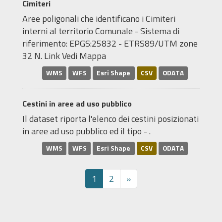
Cimiteri
Aree poligonali che identificano i Cimiteri
interni al territorio Comunale - Sistema di
riferimento: EPGS:25832 - ETRS89/UTM zone
32 N. Link Vedi Mappa
WMS
WFS
Esri Shape
CSV
ODATA
Cestini in aree ad uso pubblico
Il dataset riporta l'elenco dei cestini posizionati
in aree ad uso pubblico ed il tipo - .
WMS
WFS
Esri Shape
CSV
ODATA
1
2
»