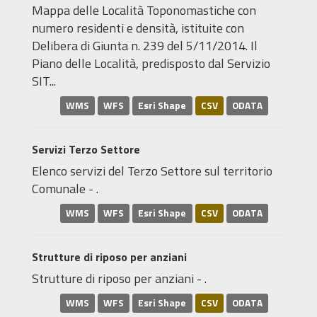
Mappa delle Località Toponomastiche con
numero residenti e densità, istituite con
Delibera di Giunta n. 239 del 5/11/2014. Il
Piano delle Località, predisposto dal Servizio
SIT...
WMS
WFS
Esri Shape
CSV
ODATA
Servizi Terzo Settore
Elenco servizi del Terzo Settore sul territorio
Comunale - .
WMS
WFS
Esri Shape
CSV
ODATA
Strutture di riposo per anziani
Strutture di riposo per anziani - .
WMS
WFS
Esri Shape
CSV
ODATA