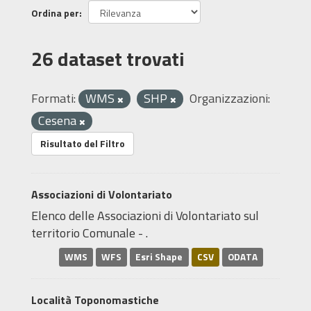
Ordina per
26 dataset trovati
Formati:
WMS
SHP
Organizzazioni:
Cesena
Risultato del Filtro
Associazioni di Volontariato
Elenco delle Associazioni di Volontariato sul
territorio Comunale - .
WMS
WFS
Esri Shape
CSV
ODATA
Località Toponomastiche