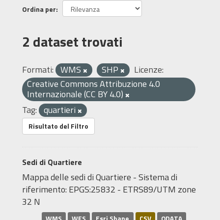
Ordina per
2 dataset trovati
Formati:
WMS
SHP
Licenze:
Creative Commons Attribuzione 4.0
Internazionale (CC BY 4.0)
Tag:
quartieri
Risultato del Filtro
Sedi di Quartiere
Mappa delle sedi di Quartiere - Sistema di
riferimento: EPGS:25832 - ETRS89/UTM zone
32 N
WMS
WFS
Esri Shape
CSV
ODATA