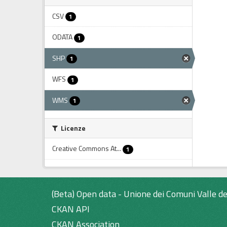
CSV
1
ODATA
1
SHP
1
WFS
1
WMS
1
Licenze
Creative Commons At...
1
(Beta) Open data - Unione dei Comuni Valle de
CKAN API
CKAN Association