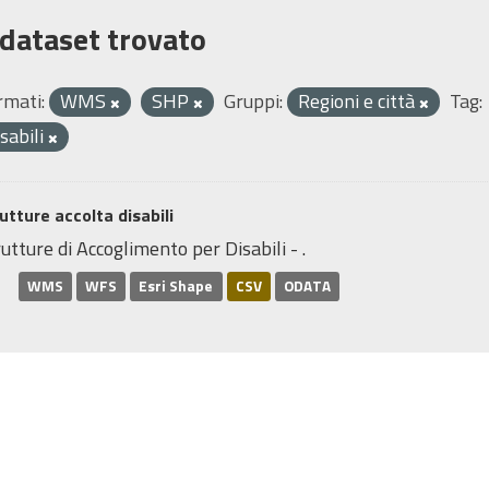
 dataset trovato
rmati:
WMS
SHP
Gruppi:
Regioni e città
Tag:
isabili
utture accolta disabili
utture di Accoglimento per Disabili - .
WMS
WFS
Esri Shape
CSV
ODATA