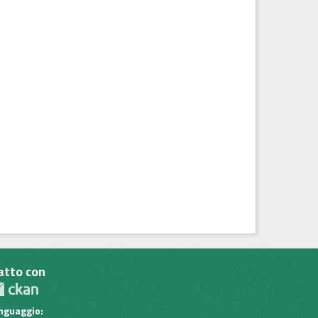
atto con
inguaggio