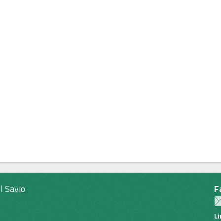
l Savio
F
L