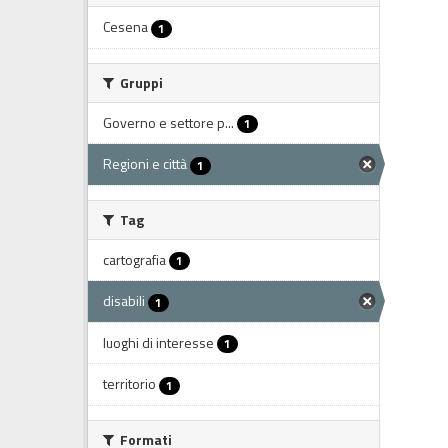
Cesena
1
Gruppi
Governo e settore p...
1
Regioni e città
1
Tag
cartografia
1
disabili
1
luoghi di interesse
1
territorio
1
Formati