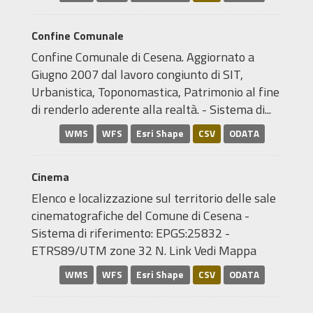
Confine Comunale
Confine Comunale di Cesena. Aggiornato a
Giugno 2007 dal lavoro congiunto di SIT,
Urbanistica, Toponomastica, Patrimonio al fine
di renderlo aderente alla realtà. - Sistema di...
WMS
WFS
Esri Shape
CSV
ODATA
Cinema
Elenco e localizzazione sul territorio delle sale
cinematografiche del Comune di Cesena -
Sistema di riferimento: EPGS:25832 -
ETRS89/UTM zone 32 N. Link Vedi Mappa
WMS
WFS
Esri Shape
CSV
ODATA