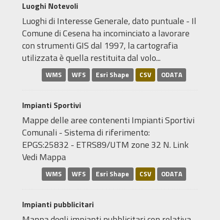
Luoghi Notevoli
Luoghi di Interesse Generale, dato puntuale - Il
Comune di Cesena ha incominciato a lavorare
con strumenti GIS dal 1997, la cartografia
utilizzata è quella restituita dal volo...
WMS
WFS
Esri Shape
CSV
ODATA
Impianti Sportivi
Mappe delle aree contenenti Impianti Sportivi
Comunali - Sistema di riferimento:
EPGS:25832 - ETRS89/UTM zone 32 N. Link
Vedi Mappa
WMS
WFS
Esri Shape
CSV
ODATA
Impianti pubblicitari
Mappa degli impianti pubblicitari con relativa