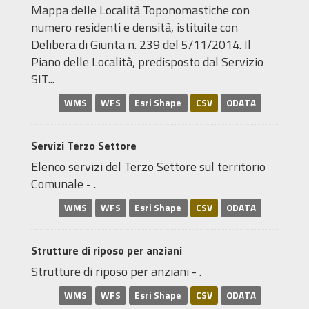
Mappa delle Località Toponomastiche con
numero residenti e densità, istituite con
Delibera di Giunta n. 239 del 5/11/2014. Il
Piano delle Località, predisposto dal Servizio
SIT...
WMS
WFS
Esri Shape
CSV
ODATA
Servizi Terzo Settore
Elenco servizi del Terzo Settore sul territorio
Comunale - .
WMS
WFS
Esri Shape
CSV
ODATA
Strutture di riposo per anziani
Strutture di riposo per anziani - .
WMS
WFS
Esri Shape
CSV
ODATA