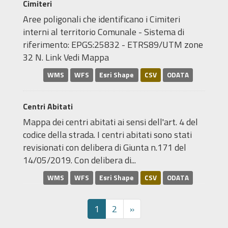
Cimiteri
Aree poligonali che identificano i Cimiteri
interni al territorio Comunale - Sistema di
riferimento: EPGS:25832 - ETRS89/UTM zone
32 N. Link Vedi Mappa
WMS
WFS
Esri Shape
CSV
ODATA
Centri Abitati
Mappa dei centri abitati ai sensi dell'art. 4 del
codice della strada. I centri abitati sono stati
revisionati con delibera di Giunta n.171 del
14/05/2019. Con delibera di...
WMS
WFS
Esri Shape
CSV
ODATA
1
2
»