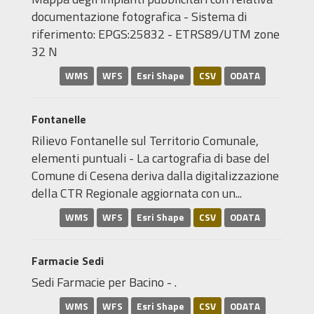
documentazione fotografica - Sistema di
riferimento: EPGS:25832 - ETRS89/UTM zone
32 N
WMS
WFS
Esri Shape
CSV
ODATA
Fontanelle
Rilievo Fontanelle sul Territorio Comunale,
elementi puntuali - La cartografia di base del
Comune di Cesena deriva dalla digitalizzazione
della CTR Regionale aggiornata con un...
WMS
WFS
Esri Shape
CSV
ODATA
Farmacie Sedi
Sedi Farmacie per Bacino - .
WMS
WFS
Esri Shape
CSV
ODATA