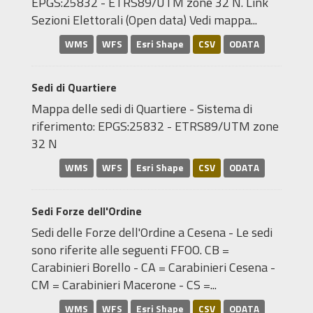
EPGS:25832 - ETRS89/UTM zone 32 N. Link
Sezioni Elettorali (Open data) Vedi mappa...
WMS
WFS
Esri Shape
CSV
ODATA
Sedi di Quartiere
Mappa delle sedi di Quartiere - Sistema di
riferimento: EPGS:25832 - ETRS89/UTM zone
32 N
WMS
WFS
Esri Shape
CSV
ODATA
Sedi Forze dell'Ordine
Sedi delle Forze dell'Ordine a Cesena - Le sedi
sono riferite alle seguenti FFOO. CB =
Carabinieri Borello - CA = Carabinieri Cesena -
CM = Carabinieri Macerone - CS =...
WMS
WFS
Esri Shape
CSV
ODATA