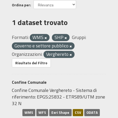
Ordina per
1 dataset trovato
Formati:
WMS
SHP
Gruppi:
Governo e settore pubblico
Organizzazioni:
Verghereto
Risultato del Filtro
Confine Comunale
Confine Comunale Verghereto - Sistema di
riferimento: EPGS:25832 - ETRS89/UTM zone
32 N
WMS
WFS
Esri Shape
CSV
ODATA