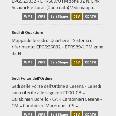
EPGS:25832 - ETRS89/UTM zone 32 N. Link
Sezioni Elettorali (Open data) Vedi mappa...
WMS
WFS
Esri Shape
CSV
ODATA
Sedi di Quartiere
Mappa delle sedi di Quartiere - Sistema di
riferimento: EPGS:25832 - ETRS89/UTM zone
32 N
WMS
WFS
Esri Shape
CSV
ODATA
Sedi Forze dell'Ordine
Sedi delle Forze dell'Ordine a Cesena - Le sedi
sono riferite alle seguenti FFOO. CB =
Carabinieri Borello - CA = Carabinieri Cesena -
CM = Carabinieri Macerone - CS =...
WMS
WFS
Esri Shape
CSV
ODATA