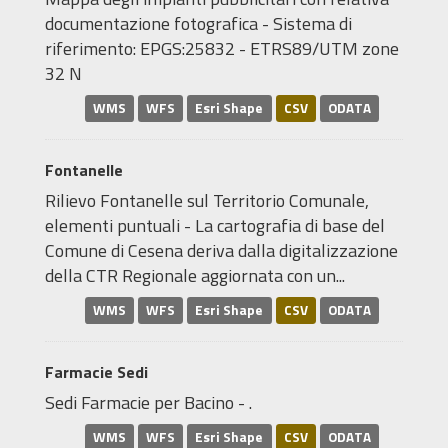
documentazione fotografica - Sistema di
riferimento: EPGS:25832 - ETRS89/UTM zone
32 N
WMS
WFS
Esri Shape
CSV
ODATA
Fontanelle
Rilievo Fontanelle sul Territorio Comunale,
elementi puntuali - La cartografia di base del
Comune di Cesena deriva dalla digitalizzazione
della CTR Regionale aggiornata con un...
WMS
WFS
Esri Shape
CSV
ODATA
Farmacie Sedi
Sedi Farmacie per Bacino - .
WMS
WFS
Esri Shape
CSV
ODATA