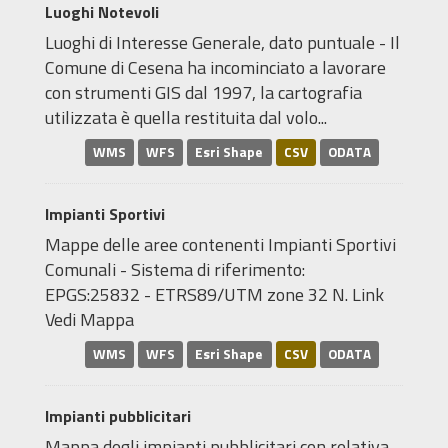
Luoghi Notevoli
Luoghi di Interesse Generale, dato puntuale - Il
Comune di Cesena ha incominciato a lavorare
con strumenti GIS dal 1997, la cartografia
utilizzata è quella restituita dal volo...
WMS
WFS
Esri Shape
CSV
ODATA
Impianti Sportivi
Mappe delle aree contenenti Impianti Sportivi
Comunali - Sistema di riferimento:
EPGS:25832 - ETRS89/UTM zone 32 N. Link
Vedi Mappa
WMS
WFS
Esri Shape
CSV
ODATA
Impianti pubblicitari
Mappa degli impianti pubblicitari con relativa