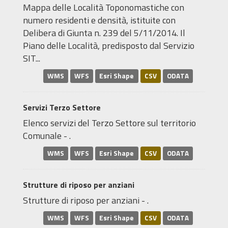
Mappa delle Località Toponomastiche con
numero residenti e densità, istituite con
Delibera di Giunta n. 239 del 5/11/2014. Il
Piano delle Località, predisposto dal Servizio
SIT...
WMS
WFS
Esri Shape
CSV
ODATA
Servizi Terzo Settore
Elenco servizi del Terzo Settore sul territorio
Comunale - .
WMS
WFS
Esri Shape
CSV
ODATA
Strutture di riposo per anziani
Strutture di riposo per anziani - .
WMS
WFS
Esri Shape
CSV
ODATA