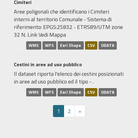
Cimiteri
Aree poligonali che identificano i Cimiteri
interni al territorio Comunale - Sistema di
riferimento: EPGS:25832 - ETRS89/UTM zone
32 N. Link Vedi Mappa
WMS
WFS
Esri Shape
CSV
ODATA
Cestini in aree ad uso pubblico
Il dataset riporta l'elenco dei cestini posizionati
in aree ad uso pubblico ed il tipo - .
WMS
WFS
Esri Shape
CSV
ODATA
1
2
»