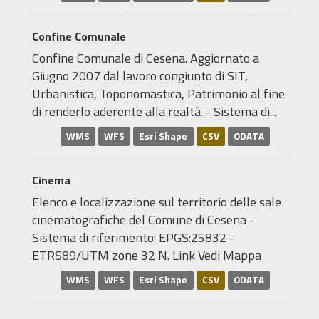
Confine Comunale
Confine Comunale di Cesena. Aggiornato a
Giugno 2007 dal lavoro congiunto di SIT,
Urbanistica, Toponomastica, Patrimonio al fine
di renderlo aderente alla realtà. - Sistema di...
WMS
WFS
Esri Shape
CSV
ODATA
Cinema
Elenco e localizzazione sul territorio delle sale
cinematografiche del Comune di Cesena -
Sistema di riferimento: EPGS:25832 -
ETRS89/UTM zone 32 N. Link Vedi Mappa
WMS
WFS
Esri Shape
CSV
ODATA