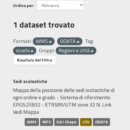
Ordina per
1 dataset trovato
Formati:
WMS
ODATA
Tag:
scuola
Gruppi:
Regioni e città
Risultato del Filtro
Sedi scolastiche
Mappa della posizione delle sedi scolastiche di
ogni ordine e grado. - Sistema di riferimento:
EPGS:25832 - ETRS89/UTM zone 32 N. Link
Vedi Mappa
WMS
WFS
Esri Shape
CSV
ODATA