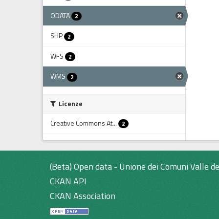
ODATA
2
SHP
2
WFS
2
WMS
2
Licenze
Creative Commons At...
2
(Beta) Open data - Unione dei Comuni Valle de
CKAN API
CKAN Association