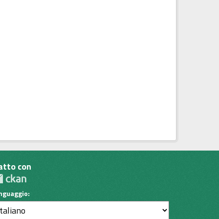
atto con
inguaggio