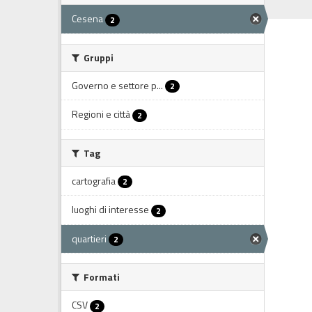
Cesena
2
Gruppi
Governo e settore p...
2
Regioni e città
2
Tag
cartografia
2
luoghi di interesse
2
quartieri
2
Formati
CSV
2