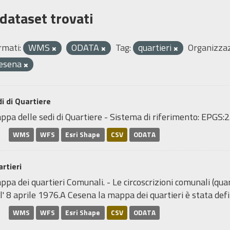
 dataset trovati
rmati:
WMS
ODATA
Tag:
quartieri
Organizzaz
esena
i di Quartiere
ppa delle sedi di Quartiere - Sistema di riferimento: EP
WMS
WFS
Esri Shape
CSV
ODATA
rtieri
pa dei quartieri Comunali. - Le circoscrizioni comunali (quar
l' 8 aprile 1976.A Cesena la mappa dei quartieri è stata defin
WMS
WFS
Esri Shape
CSV
ODATA