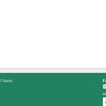
l Savio
F
L