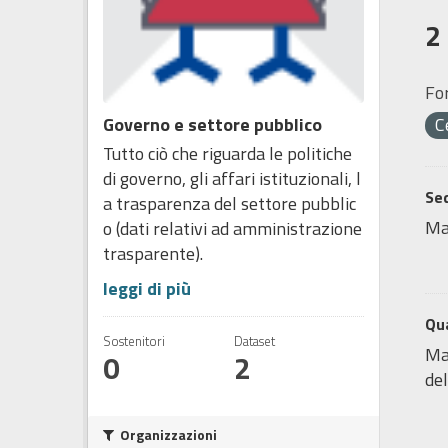
2
Fo
Governo e settore pubblico
C
Tutto ciò che riguarda le politiche
di governo, gli affari istituzionali, l
Sed
a trasparenza del settore pubblic
Ma
o (dati relativi ad amministrazione
trasparente).
leggi di più
Qua
Sostenitori
Dataset
Map
0
2
del
Organizzazioni