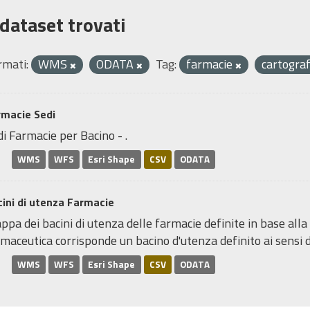
 dataset trovati
rmati:
WMS
ODATA
Tag:
farmacie
cartogra
rmacie Sedi
i Farmacie per Bacino - .
WMS
WFS
Esri Shape
CSV
ODATA
ini di utenza Farmacie
pa dei bacini di utenza delle farmacie definite in base alla
maceutica corrisponde un bacino d'utenza definito ai sensi de
WMS
WFS
Esri Shape
CSV
ODATA