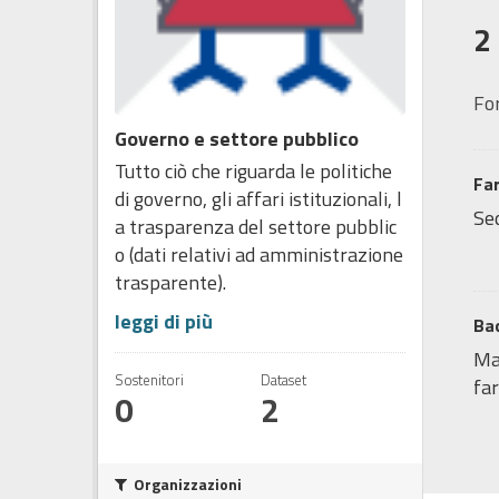
2
Fo
Governo e settore pubblico
Tutto ciò che riguarda le politiche
Fa
di governo, gli affari istituzionali, l
Sed
a trasparenza del settore pubblic
o (dati relativi ad amministrazione
trasparente).
leggi di più
Bac
Map
Sostenitori
Dataset
far
0
2
Organizzazioni