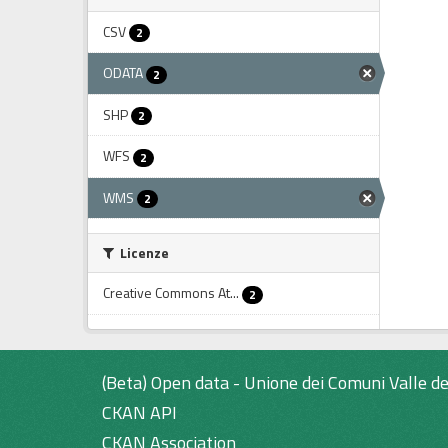
CSV
2
ODATA
2
SHP
2
WFS
2
WMS
2
Licenze
Creative Commons At...
2
(Beta) Open data - Unione dei Comuni Valle de
CKAN API
CKAN Association