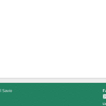
l Savio
F
L