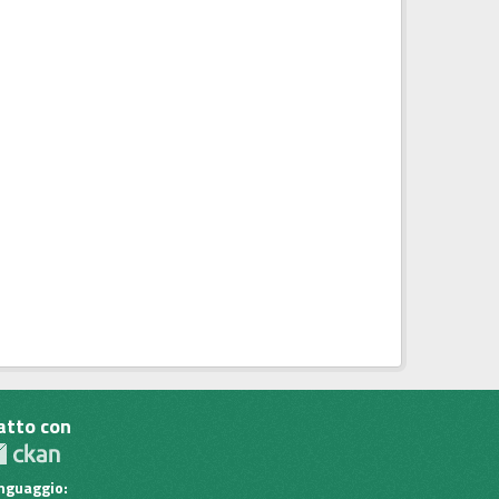
atto con
inguaggio