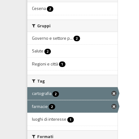
Cesena
2
Gruppi
Governo e settore p...
2
Salute
2
Regioni e città
1
Tag
cartografia
2
farmacie
2
luoghi di interesse
1
Formati