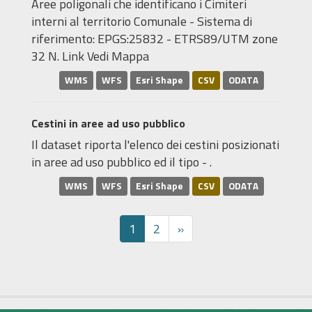
Aree poligonali che identificano i Cimiteri
interni al territorio Comunale - Sistema di
riferimento: EPGS:25832 - ETRS89/UTM zone
32 N. Link Vedi Mappa
WMS
WFS
Esri Shape
CSV
ODATA
Cestini in aree ad uso pubblico
Il dataset riporta l'elenco dei cestini posizionati
in aree ad uso pubblico ed il tipo - .
WMS
WFS
Esri Shape
CSV
ODATA
1
2
»