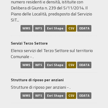
numero residenti e densità, istituite con
Delibera di Giunta n. 239 del 5/11/2014. Il
Piano delle Località, predisposto dal Servizio
SIT...
WMS
WFS
Esri Shape
CSV
ODATA
Servizi Terzo Settore
Elenco servizi del Terzo Settore sul territorio
Comunale - .
WMS
WFS
Esri Shape
CSV
ODATA
Strutture di riposo per anziani
Strutture di riposo per anziani - .
WMS
WFS
Esri Shape
CSV
ODATA