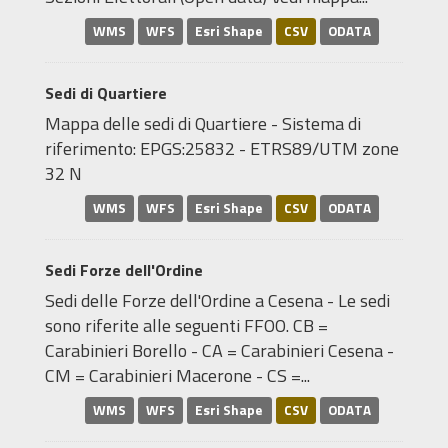
WMS
WFS
Esri Shape
CSV
ODATA
Sedi di Quartiere
Mappa delle sedi di Quartiere - Sistema di
riferimento: EPGS:25832 - ETRS89/UTM zone
32 N
WMS
WFS
Esri Shape
CSV
ODATA
Sedi Forze dell'Ordine
Sedi delle Forze dell'Ordine a Cesena - Le sedi
sono riferite alle seguenti FFOO. CB =
Carabinieri Borello - CA = Carabinieri Cesena -
CM = Carabinieri Macerone - CS =...
WMS
WFS
Esri Shape
CSV
ODATA