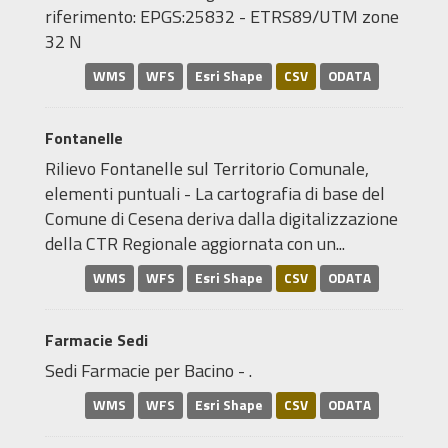
riferimento: EPGS:25832 - ETRS89/UTM zone
32 N
WMS
WFS
Esri Shape
CSV
ODATA
Fontanelle
Rilievo Fontanelle sul Territorio Comunale,
elementi puntuali - La cartografia di base del
Comune di Cesena deriva dalla digitalizzazione
della CTR Regionale aggiornata con un...
WMS
WFS
Esri Shape
CSV
ODATA
Farmacie Sedi
Sedi Farmacie per Bacino - .
WMS
WFS
Esri Shape
CSV
ODATA