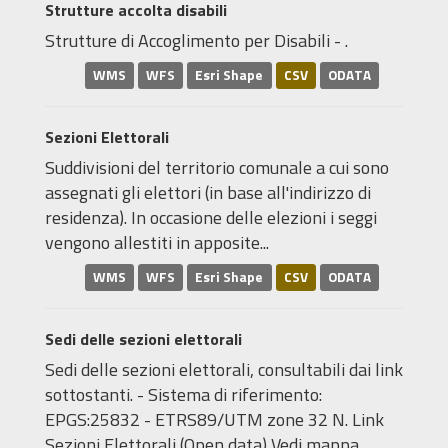
Strutture accolta disabili
Strutture di Accoglimento per Disabili - .
WMS
WFS
Esri Shape
CSV
ODATA
Sezioni Elettorali
Suddivisioni del territorio comunale a cui sono
assegnati gli elettori (in base all'indirizzo di
residenza). In occasione delle elezioni i seggi
vengono allestiti in apposite...
WMS
WFS
Esri Shape
CSV
ODATA
Sedi delle sezioni elettorali
Sedi delle sezioni elettorali, consultabili dai link
sottostanti. - Sistema di riferimento:
EPGS:25832 - ETRS89/UTM zone 32 N. Link
Sezioni Elettorali (Open data) Vedi mappa...