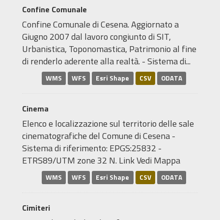
Confine Comunale
Confine Comunale di Cesena. Aggiornato a
Giugno 2007 dal lavoro congiunto di SIT,
Urbanistica, Toponomastica, Patrimonio al fine
di renderlo aderente alla realtà. - Sistema di...
WMS
WFS
Esri Shape
CSV
ODATA
Cinema
Elenco e localizzazione sul territorio delle sale
cinematografiche del Comune di Cesena -
Sistema di riferimento: EPGS:25832 -
ETRS89/UTM zone 32 N. Link Vedi Mappa
WMS
WFS
Esri Shape
CSV
ODATA
Cimiteri