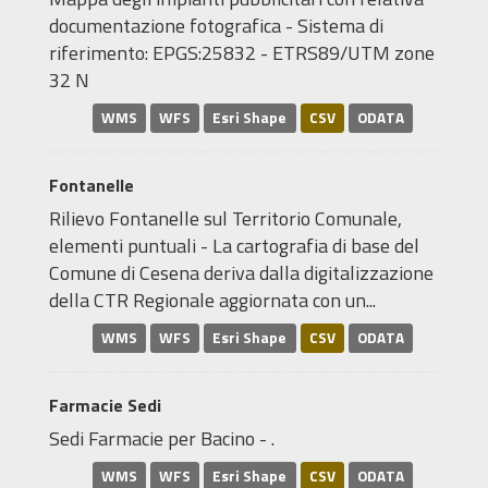
documentazione fotografica - Sistema di
riferimento: EPGS:25832 - ETRS89/UTM zone
32 N
WMS
WFS
Esri Shape
CSV
ODATA
Fontanelle
Rilievo Fontanelle sul Territorio Comunale,
elementi puntuali - La cartografia di base del
Comune di Cesena deriva dalla digitalizzazione
della CTR Regionale aggiornata con un...
WMS
WFS
Esri Shape
CSV
ODATA
Farmacie Sedi
Sedi Farmacie per Bacino - .
WMS
WFS
Esri Shape
CSV
ODATA