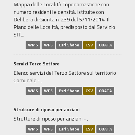
Mappa delle Località Toponomastiche con
numero residenti e densità, istituite con
Delibera di Giunta n. 239 del 5/11/2014. Il
Piano delle Località, predisposto dal Servizio
SIT...
WMS
WFS
Esri Shape
CSV
ODATA
Servizi Terzo Settore
Elenco servizi del Terzo Settore sul territorio
Comunale - .
WMS
WFS
Esri Shape
CSV
ODATA
Strutture di riposo per anziani
Strutture di riposo per anziani - .
WMS
WFS
Esri Shape
CSV
ODATA