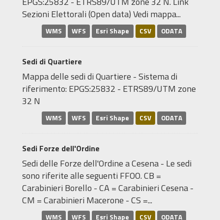
EPGS:25832 - ETRS89/UTM zone 32 N. Link
Sezioni Elettorali (Open data) Vedi mappa...
WMS
WFS
Esri Shape
CSV
ODATA
Sedi di Quartiere
Mappa delle sedi di Quartiere - Sistema di
riferimento: EPGS:25832 - ETRS89/UTM zone
32 N
WMS
WFS
Esri Shape
CSV
ODATA
Sedi Forze dell'Ordine
Sedi delle Forze dell'Ordine a Cesena - Le sedi
sono riferite alle seguenti FFOO. CB =
Carabinieri Borello - CA = Carabinieri Cesena -
CM = Carabinieri Macerone - CS =...
WMS
WFS
Esri Shape
CSV
ODATA