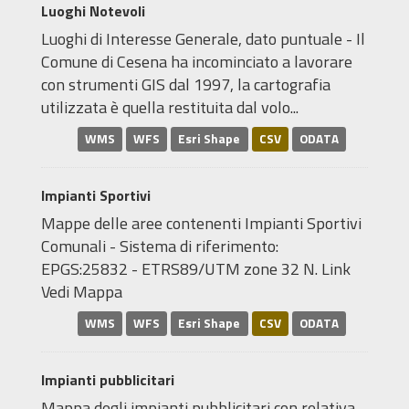
Luoghi Notevoli
Luoghi di Interesse Generale, dato puntuale - Il
Comune di Cesena ha incominciato a lavorare
con strumenti GIS dal 1997, la cartografia
utilizzata è quella restituita dal volo...
WMS
WFS
Esri Shape
CSV
ODATA
Impianti Sportivi
Mappe delle aree contenenti Impianti Sportivi
Comunali - Sistema di riferimento:
EPGS:25832 - ETRS89/UTM zone 32 N. Link
Vedi Mappa
WMS
WFS
Esri Shape
CSV
ODATA
Impianti pubblicitari
Mappa degli impianti pubblicitari con relativa