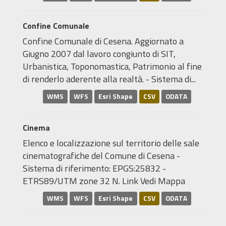
Confine Comunale
Confine Comunale di Cesena. Aggiornato a
Giugno 2007 dal lavoro congiunto di SIT,
Urbanistica, Toponomastica, Patrimonio al fine
di renderlo aderente alla realtà. - Sistema di...
WMS
WFS
Esri Shape
CSV
ODATA
Cinema
Elenco e localizzazione sul territorio delle sale
cinematografiche del Comune di Cesena -
Sistema di riferimento: EPGS:25832 -
ETRS89/UTM zone 32 N. Link Vedi Mappa
WMS
WFS
Esri Shape
CSV
ODATA