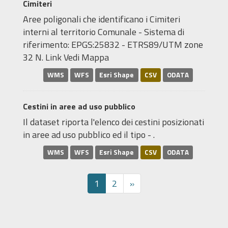
Cimiteri
Aree poligonali che identificano i Cimiteri
interni al territorio Comunale - Sistema di
riferimento: EPGS:25832 - ETRS89/UTM zone
32 N. Link Vedi Mappa
WMS
WFS
Esri Shape
CSV
ODATA
Cestini in aree ad uso pubblico
Il dataset riporta l'elenco dei cestini posizionati
in aree ad uso pubblico ed il tipo - .
WMS
WFS
Esri Shape
CSV
ODATA
1
2
»