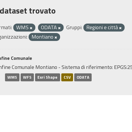
 dataset trovato
rmati:
WMS
ODATA
Gruppi:
Regioni e città
ganizzazioni:
Montiano
nfine Comunale
nfine Comunale Montiano - Sistema di riferimento: EPGS
WMS
WFS
Esri Shape
CSV
ODATA