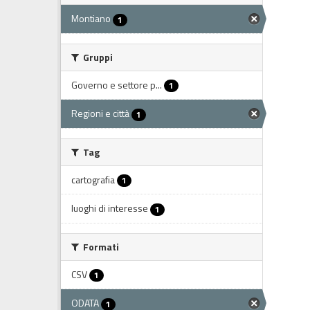
Montiano
1
Gruppi
Governo e settore p...
1
Regioni e città
1
Tag
cartografia
1
luoghi di interesse
1
Formati
CSV
1
ODATA
1