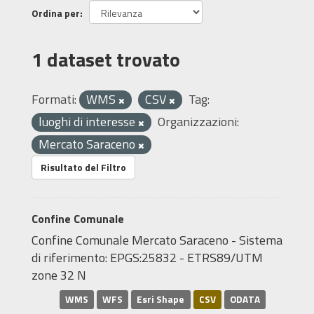
Ordina per
1 dataset trovato
Formati:
WMS
CSV
Tag:
luoghi di interesse
Organizzazioni:
Mercato Saraceno
Risultato del Filtro
Confine Comunale
Confine Comunale Mercato Saraceno - Sistema
di riferimento: EPGS:25832 - ETRS89/UTM
zone 32 N
WMS
WFS
Esri Shape
CSV
ODATA