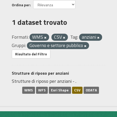
Ordina per
1 dataset trovato
Formati:
WMS
CSV
Tag:
anziani
Gruppi:
Governo e settore pubblico
Risultato del Filtro
Strutture di riposo per anziani
Strutture di riposo per anziani - .
WMS
WFS
Esri Shape
CSV
ODATA