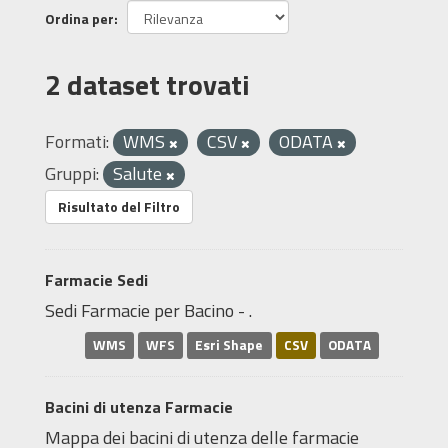
Ordina per
2 dataset trovati
Formati:
WMS
CSV
ODATA
Gruppi:
Salute
Risultato del Filtro
Farmacie Sedi
Sedi Farmacie per Bacino - .
WMS
WFS
Esri Shape
CSV
ODATA
Bacini di utenza Farmacie
Mappa dei bacini di utenza delle farmacie