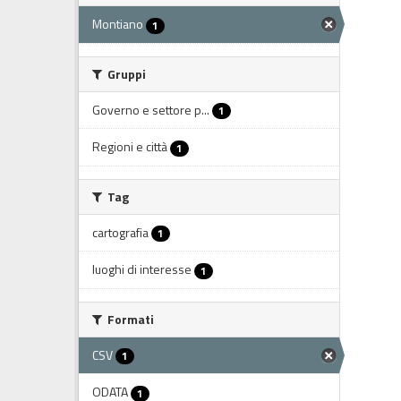
Montiano
1
Gruppi
Governo e settore p...
1
Regioni e città
1
Tag
cartografia
1
luoghi di interesse
1
Formati
CSV
1
ODATA
1