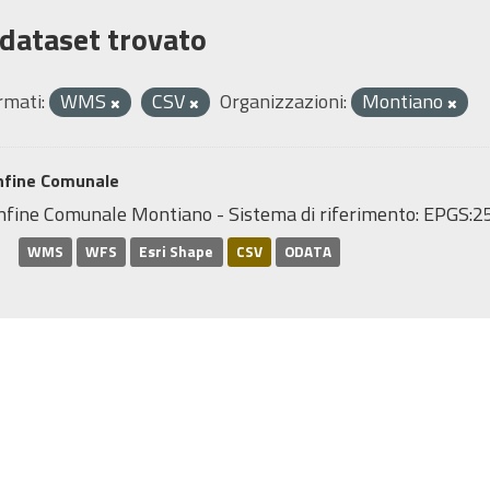
 dataset trovato
rmati:
WMS
CSV
Organizzazioni:
Montiano
nfine Comunale
nfine Comunale Montiano - Sistema di riferimento: EPGS
WMS
WFS
Esri Shape
CSV
ODATA