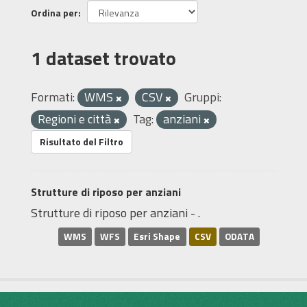
Ordina per
1 dataset trovato
Formati:
WMS
CSV
Gruppi:
Regioni e città
Tag:
anziani
Risultato del Filtro
Strutture di riposo per anziani
Strutture di riposo per anziani - .
WMS
WFS
Esri Shape
CSV
ODATA