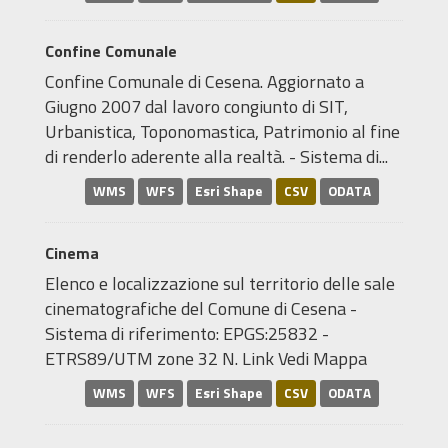
Confine Comunale
Confine Comunale di Cesena. Aggiornato a
Giugno 2007 dal lavoro congiunto di SIT,
Urbanistica, Toponomastica, Patrimonio al fine
di renderlo aderente alla realtà. - Sistema di...
WMS
WFS
Esri Shape
CSV
ODATA
Cinema
Elenco e localizzazione sul territorio delle sale
cinematografiche del Comune di Cesena -
Sistema di riferimento: EPGS:25832 -
ETRS89/UTM zone 32 N. Link Vedi Mappa
WMS
WFS
Esri Shape
CSV
ODATA