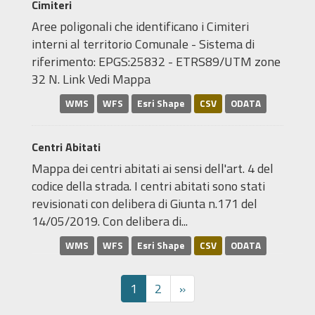
Cimiteri
Aree poligonali che identificano i Cimiteri
interni al territorio Comunale - Sistema di
riferimento: EPGS:25832 - ETRS89/UTM zone
32 N. Link Vedi Mappa
WMS
WFS
Esri Shape
CSV
ODATA
Centri Abitati
Mappa dei centri abitati ai sensi dell'art. 4 del
codice della strada. I centri abitati sono stati
revisionati con delibera di Giunta n.171 del
14/05/2019. Con delibera di...
WMS
WFS
Esri Shape
CSV
ODATA
1
2
»