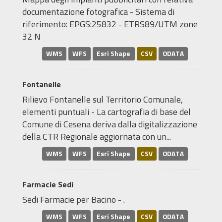
documentazione fotografica - Sistema di
riferimento: EPGS:25832 - ETRS89/UTM zone
32 N
WMS
WFS
Esri Shape
CSV
ODATA
Fontanelle
Rilievo Fontanelle sul Territorio Comunale,
elementi puntuali - La cartografia di base del
Comune di Cesena deriva dalla digitalizzazione
della CTR Regionale aggiornata con un...
WMS
WFS
Esri Shape
CSV
ODATA
Farmacie Sedi
Sedi Farmacie per Bacino - .
WMS
WFS
Esri Shape
CSV
ODATA