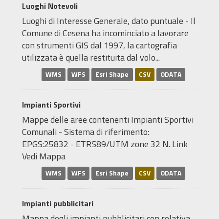
Luoghi Notevoli
Luoghi di Interesse Generale, dato puntuale - Il
Comune di Cesena ha incominciato a lavorare
con strumenti GIS dal 1997, la cartografia
utilizzata è quella restituita dal volo...
WMS
WFS
Esri Shape
CSV
ODATA
Impianti Sportivi
Mappe delle aree contenenti Impianti Sportivi
Comunali - Sistema di riferimento:
EPGS:25832 - ETRS89/UTM zone 32 N. Link
Vedi Mappa
WMS
WFS
Esri Shape
CSV
ODATA
Impianti pubblicitari
Mappa degli impianti pubblicitari con relativa