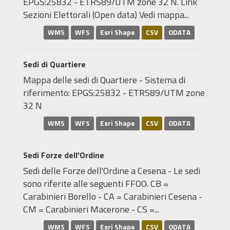
EPGS:25832 - ETRS89/UTM zone 32 N. Link
Sezioni Elettorali (Open data) Vedi mappa...
WMS
WFS
Esri Shape
CSV
ODATA
Sedi di Quartiere
Mappa delle sedi di Quartiere - Sistema di
riferimento: EPGS:25832 - ETRS89/UTM zone
32 N
WMS
WFS
Esri Shape
CSV
ODATA
Sedi Forze dell'Ordine
Sedi delle Forze dell'Ordine a Cesena - Le sedi
sono riferite alle seguenti FFOO. CB =
Carabinieri Borello - CA = Carabinieri Cesena -
CM = Carabinieri Macerone - CS =...
WMS
WFS
Esri Shape
CSV
ODATA