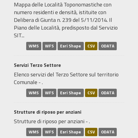
Mappa delle Località Toponomastiche con
numero residenti e densità, istituite con
Delibera di Giunta n. 239 del 5/11/2014. Il
Piano delle Località, predisposto dal Servizio
SIT...
WMS
WFS
Esri Shape
CSV
ODATA
Servizi Terzo Settore
Elenco servizi del Terzo Settore sul territorio
Comunale - .
WMS
WFS
Esri Shape
CSV
ODATA
Strutture di riposo per anziani
Strutture di riposo per anziani - .
WMS
WFS
Esri Shape
CSV
ODATA