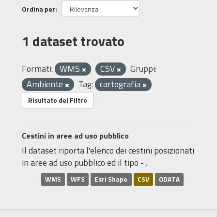
Ordina per
1 dataset trovato
Formati:
WMS
CSV
Gruppi:
Ambiente
Tag:
cartografia
Risultato del Filtro
Cestini in aree ad uso pubblico
Il dataset riporta l'elenco dei cestini posizionati
in aree ad uso pubblico ed il tipo - .
WMS
WFS
Esri Shape
CSV
ODATA