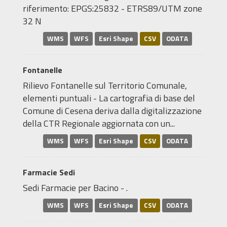
riferimento: EPGS:25832 - ETRS89/UTM zone
32 N
WMS
WFS
Esri Shape
CSV
ODATA
Fontanelle
Rilievo Fontanelle sul Territorio Comunale,
elementi puntuali - La cartografia di base del
Comune di Cesena deriva dalla digitalizzazione
della CTR Regionale aggiornata con un...
WMS
WFS
Esri Shape
CSV
ODATA
Farmacie Sedi
Sedi Farmacie per Bacino - .
WMS
WFS
Esri Shape
CSV
ODATA