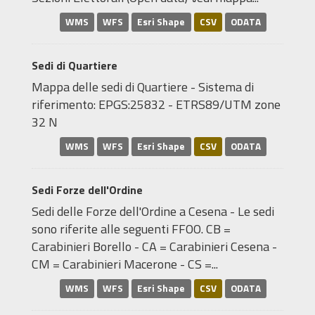
WMS
WFS
Esri Shape
CSV
ODATA
Sedi di Quartiere
Mappa delle sedi di Quartiere - Sistema di
riferimento: EPGS:25832 - ETRS89/UTM zone
32 N
WMS
WFS
Esri Shape
CSV
ODATA
Sedi Forze dell'Ordine
Sedi delle Forze dell'Ordine a Cesena - Le sedi
sono riferite alle seguenti FFOO. CB =
Carabinieri Borello - CA = Carabinieri Cesena -
CM = Carabinieri Macerone - CS =...
WMS
WFS
Esri Shape
CSV
ODATA