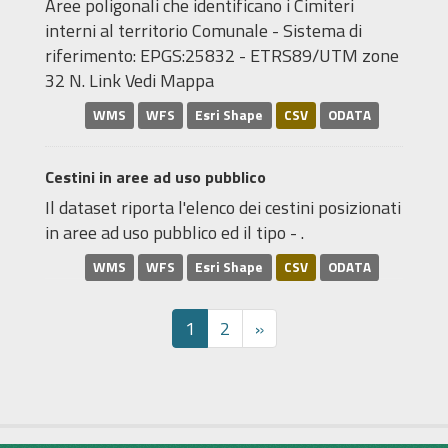
Aree poligonali che identificano i Cimiteri
interni al territorio Comunale - Sistema di
riferimento: EPGS:25832 - ETRS89/UTM zone
32 N. Link Vedi Mappa
WMS
WFS
Esri Shape
CSV
ODATA
Cestini in aree ad uso pubblico
Il dataset riporta l'elenco dei cestini posizionati
in aree ad uso pubblico ed il tipo - .
WMS
WFS
Esri Shape
CSV
ODATA
1
2
»