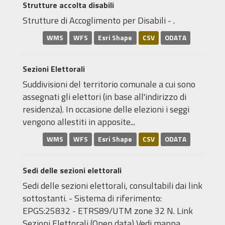
Strutture accolta disabili
Strutture di Accoglimento per Disabili - .
WMS
WFS
Esri Shape
CSV
ODATA
Sezioni Elettorali
Suddivisioni del territorio comunale a cui sono
assegnati gli elettori (in base all'indirizzo di
residenza). In occasione delle elezioni i seggi
vengono allestiti in apposite...
WMS
WFS
Esri Shape
CSV
ODATA
Sedi delle sezioni elettorali
Sedi delle sezioni elettorali, consultabili dai link
sottostanti. - Sistema di riferimento:
EPGS:25832 - ETRS89/UTM zone 32 N. Link
Sezioni Elettorali (Open data) Vedi mappa...