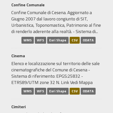
Confine Comunale
Confine Comunale di Cesena. Aggiornato a
Giugno 2007 dal lavoro congiunto di SIT,
Urbanistica, Toponomastica, Patrimonio al fine
di renderlo aderente alla realtà. - Sistema di...
WMS
WFS
Esri Shape
CSV
ODATA
Cinema
Elenco e localizzazione sul territorio delle sale
cinematografiche del Comune di Cesena -
Sistema di riferimento: EPGS:25832 -
ETRS89/UTM zone 32 N. Link Vedi Mappa
WMS
WFS
Esri Shape
CSV
ODATA
Cimiteri