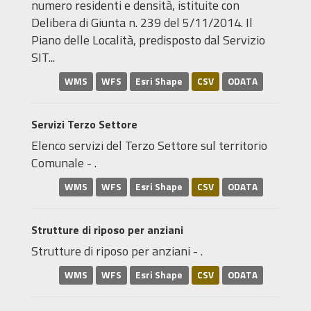
numero residenti e densità, istituite con
Delibera di Giunta n. 239 del 5/11/2014. Il
Piano delle Località, predisposto dal Servizio
SIT...
WMS
WFS
Esri Shape
CSV
ODATA
Servizi Terzo Settore
Elenco servizi del Terzo Settore sul territorio
Comunale - .
WMS
WFS
Esri Shape
CSV
ODATA
Strutture di riposo per anziani
Strutture di riposo per anziani - .
WMS
WFS
Esri Shape
CSV
ODATA