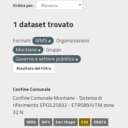
Ordina per
1 dataset trovato
Formati:
WMS
Organizzazioni:
Montiano
Gruppi:
Governo e settore pubblico
Risultato del Filtro
Confine Comunale
Confine Comunale Montiano - Sistema di
riferimento: EPGS:25832 - ETRS89/UTM zone
32 N
WMS
WFS
Esri Shape
CSV
ODATA