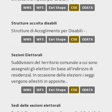
WMS
WFS
Esri Shape
CSV
ODATA
Strutture accolta disabili
Strutture di Accoglimento per Disabili - .
WMS
WFS
Esri Shape
CSV
ODATA
Sezioni Elettorali
Suddivisioni del territorio comunale a cui sono
assegnati gli elettori (in base all'indirizzo di
residenza). In occasione delle elezioni i seggi
vengono allestiti in apposite...
WMS
WFS
Esri Shape
CSV
ODATA
Sedi delle sezioni elettorali