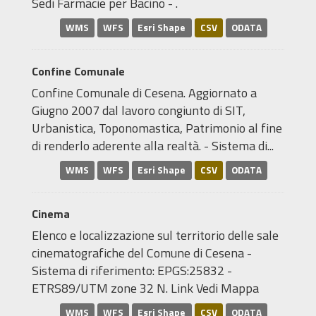
Sedi Farmacie per Bacino - .
WMS
WFS
Esri Shape
CSV
ODATA
Confine Comunale
Confine Comunale di Cesena. Aggiornato a
Giugno 2007 dal lavoro congiunto di SIT,
Urbanistica, Toponomastica, Patrimonio al fine
di renderlo aderente alla realtà. - Sistema di...
WMS
WFS
Esri Shape
CSV
ODATA
Cinema
Elenco e localizzazione sul territorio delle sale
cinematografiche del Comune di Cesena -
Sistema di riferimento: EPGS:25832 -
ETRS89/UTM zone 32 N. Link Vedi Mappa
WMS
WFS
Esri Shape
CSV
ODATA