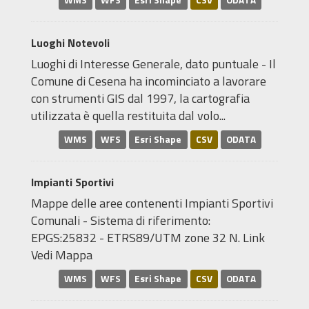
WMS
WFS
Esri Shape
CSV
ODATA
Luoghi Notevoli
Luoghi di Interesse Generale, dato puntuale - Il
Comune di Cesena ha incominciato a lavorare
con strumenti GIS dal 1997, la cartografia
utilizzata è quella restituita dal volo...
WMS
WFS
Esri Shape
CSV
ODATA
Impianti Sportivi
Mappe delle aree contenenti Impianti Sportivi
Comunali - Sistema di riferimento:
EPGS:25832 - ETRS89/UTM zone 32 N. Link
Vedi Mappa
WMS
WFS
Esri Shape
CSV
ODATA