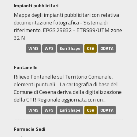
Impianti pubblicitari
Mappa degli impianti pubblicitari con relativa
documentazione fotografica - Sistema di
riferimento: EPGS:25832 - ETRS89/UTM zone
32 N
WMS
WFS
Esri Shape
CSV
ODATA
Fontanelle
Rilievo Fontanelle sul Territorio Comunale,
elementi puntuali - La cartografia di base del
Comune di Cesena deriva dalla digitalizzazione
della CTR Regionale aggiornata con un...
WMS
WFS
Esri Shape
CSV
ODATA
Farmacie Sedi