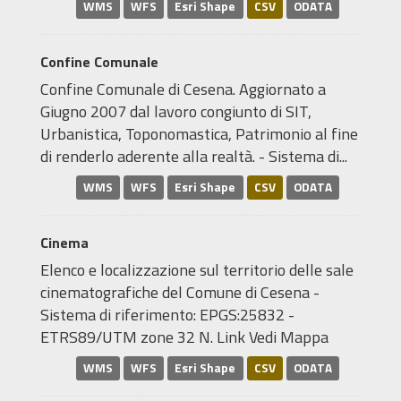
WMS
WFS
Esri Shape
CSV
ODATA
Confine Comunale
Confine Comunale di Cesena. Aggiornato a
Giugno 2007 dal lavoro congiunto di SIT,
Urbanistica, Toponomastica, Patrimonio al fine
di renderlo aderente alla realtà. - Sistema di...
WMS
WFS
Esri Shape
CSV
ODATA
Cinema
Elenco e localizzazione sul territorio delle sale
cinematografiche del Comune di Cesena -
Sistema di riferimento: EPGS:25832 -
ETRS89/UTM zone 32 N. Link Vedi Mappa
WMS
WFS
Esri Shape
CSV
ODATA