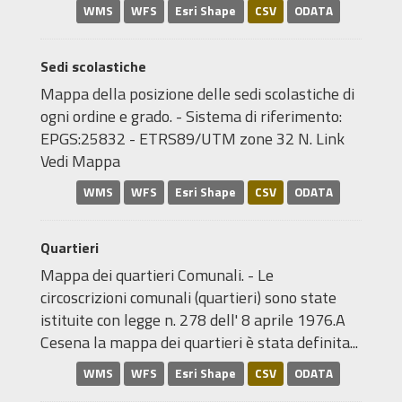
WMS
WFS
Esri Shape
CSV
ODATA
Sedi scolastiche
Mappa della posizione delle sedi scolastiche di
ogni ordine e grado. - Sistema di riferimento:
EPGS:25832 - ETRS89/UTM zone 32 N. Link
Vedi Mappa
WMS
WFS
Esri Shape
CSV
ODATA
Quartieri
Mappa dei quartieri Comunali. - Le
circoscrizioni comunali (quartieri) sono state
istituite con legge n. 278 dell' 8 aprile 1976.A
Cesena la mappa dei quartieri è stata definita...
WMS
WFS
Esri Shape
CSV
ODATA