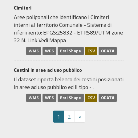
Cimiteri
Aree poligonali che identificano i Cimiteri
interni al territorio Comunale - Sistema di
riferimento: EPGS:25832 - ETRS89/UTM zone
32 N. Link Vedi Mappa
WMS
WFS
Esri Shape
CSV
ODATA
Cestini in aree ad uso pubblico
Il dataset riporta l'elenco dei cestini posizionati
in aree ad uso pubblico ed il tipo - .
WMS
WFS
Esri Shape
CSV
ODATA
1
2
»