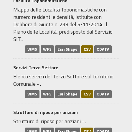
Località Toponomastiche
Mappa delle Località Toponomastiche con
numero residenti e densità, istituite con
Delibera di Giunta n. 239 del 5/11/2014. Il
Piano delle Località, predisposto dal Servizio
SIT...
WMS
WFS
Esri Shape
CSV
ODATA
Servizi Terzo Settore
Elenco servizi del Terzo Settore sul territorio
Comunale - .
WMS
WFS
Esri Shape
CSV
ODATA
Strutture di riposo per anziani
Strutture di riposo per anziani - .
WMS
WFS
Esri Shape
CSV
ODATA