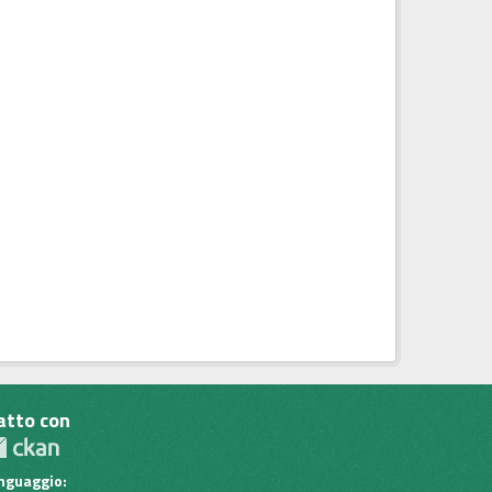
atto con
inguaggio