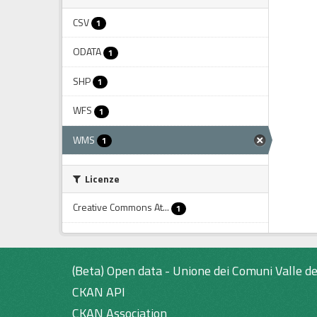
CSV
1
ODATA
1
SHP
1
WFS
1
WMS
1
Licenze
Creative Commons At...
1
(Beta) Open data - Unione dei Comuni Valle de
CKAN API
CKAN Association