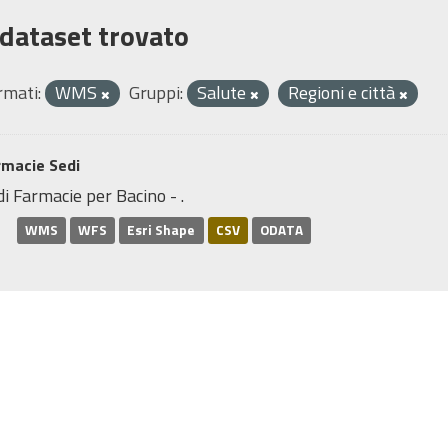
 dataset trovato
rmati:
WMS
Gruppi:
Salute
Regioni e città
rmacie Sedi
i Farmacie per Bacino - .
WMS
WFS
Esri Shape
CSV
ODATA