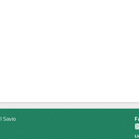
l Savio
F
L