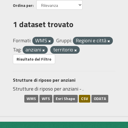
Ordina per
1 dataset trovato
Formati:
WMS
Gruppi:
Regioni e città
Tag:
anziani
territorio
Risultato del Filtro
Strutture di riposo per anziani
Strutture di riposo per anziani - .
WMS
WFS
Esri Shape
CSV
ODATA