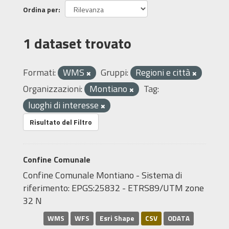
Ordina per
1 dataset trovato
Formati:
WMS
Gruppi:
Regioni e città
Organizzazioni:
Montiano
Tag:
luoghi di interesse
Risultato del Filtro
Confine Comunale
Confine Comunale Montiano - Sistema di
riferimento: EPGS:25832 - ETRS89/UTM zone
32 N
WMS
WFS
Esri Shape
CSV
ODATA