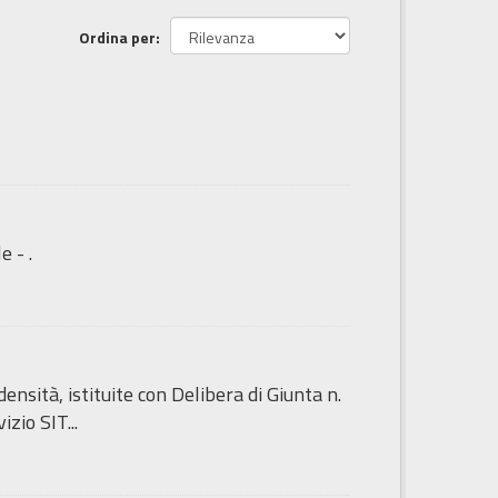
Ordina per
e - .
sità, istituite con Delibera di Giunta n.
zio SIT...