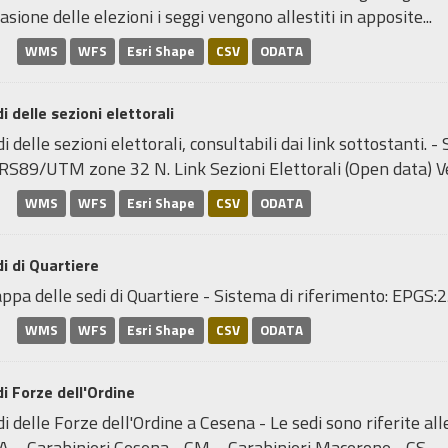
asione delle elezioni i seggi vengono allestiti in apposite...
WMS
WFS
Esri Shape
CSV
ODATA
i delle sezioni elettorali
i delle sezioni elettorali, consultabili dai link sottostanti.
RS89/UTM zone 32 N. Link Sezioni Elettorali (Open data) Ve
WMS
WFS
Esri Shape
CSV
ODATA
i di Quartiere
ppa delle sedi di Quartiere - Sistema di riferimento: EP
WMS
WFS
Esri Shape
CSV
ODATA
i Forze dell'Ordine
i delle Forze dell'Ordine a Cesena - Le sedi sono riferite al
A = Carabinieri Cesena - CM = Carabinieri Macerone - CS =..