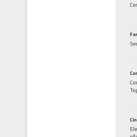
Ces
Fa
Sed
Co
Co
Top
Ci
Ele
ri