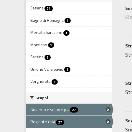
Cesena
Ser
21
Ele
Bagno di Romagna
1
Mercato Saraceno
1
Montiano
1
Str
Str
Sarsina
1
Unione Valle Savio
1
Verghereto
1
Str
Str
Gruppi
Governo e settore p...
27
Sez
Regioni e città
27
Sud