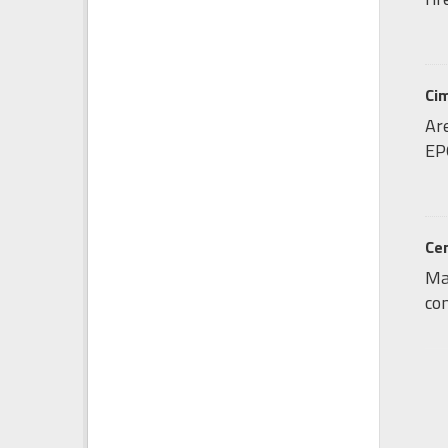
Cim
Are
EP
Cen
Map
con