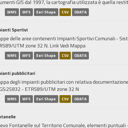
umenti GIS dal 1997, la cartografia utilizzata è quella restitu
WMS
WFS
Esri Shape
CSV
ODATA
ianti Sportivi
ppe delle aree contenenti Impianti Sportivi Comunali - Sis
RS89/UTM zone 32 N. Link Vedi Mappa
WMS
WFS
Esri Shape
CSV
ODATA
ianti pubblicitari
pa degli impianti pubblicitari con relativa documentazione 
GS:25832 - ETRS89/UTM zone 32 N
WMS
WFS
Esri Shape
CSV
ODATA
ntanelle
ievo Fontanelle sul Territorio Comunale, elementi puntuali 