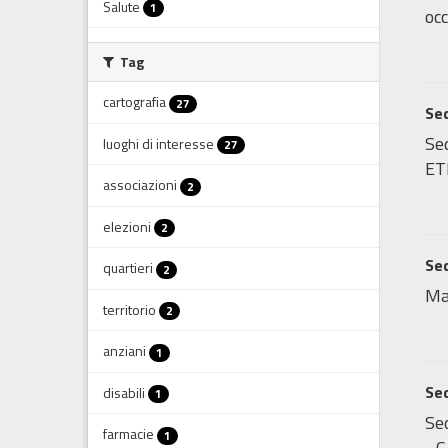
Salute
1
occ
Tag
cartografia
27
Sed
Sed
luoghi di interesse
27
ET
associazioni
2
elezioni
2
Sed
quartieri
2
Ma
territorio
2
anziani
1
Sed
disabili
1
Sed
farmacie
1
- C