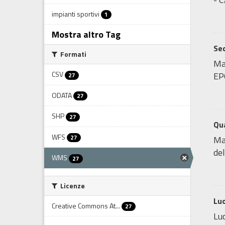
impianti sportivi
1
Mostra altro Tag
Sed
Formati
Map
CSV
EP
27
ODATA
27
SHP
27
Qua
WFS
27
Map
del
WMS
27
Licenze
Luo
Creative Commons At...
27
Luo