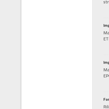
str
Imp
Ma
ET
Imp
Map
EP
Fo
Ril