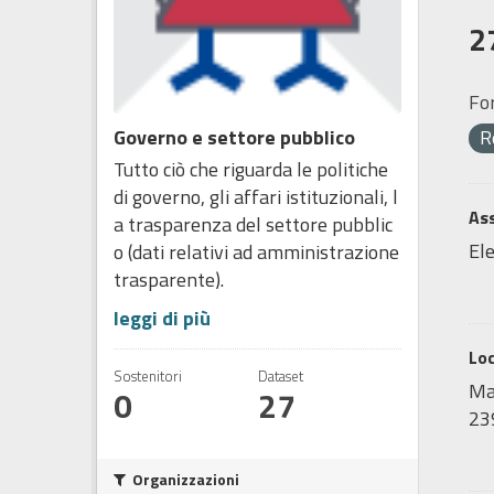
2
Fo
Governo e settore pubblico
R
Tutto ciò che riguarda le politiche
di governo, gli affari istituzionali, l
Ass
a trasparenza del settore pubblic
Ele
o (dati relativi ad amministrazione
trasparente).
leggi di più
Lo
Sostenitori
Dataset
Map
0
27
239
Organizzazioni