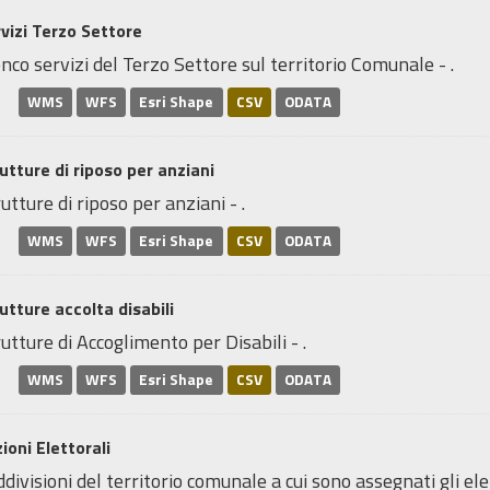
vizi Terzo Settore
nco servizi del Terzo Settore sul territorio Comunale - .
WMS
WFS
Esri Shape
CSV
ODATA
utture di riposo per anziani
utture di riposo per anziani - .
WMS
WFS
Esri Shape
CSV
ODATA
utture accolta disabili
utture di Accoglimento per Disabili - .
WMS
WFS
Esri Shape
CSV
ODATA
ioni Elettorali
divisioni del territorio comunale a cui sono assegnati gli elett