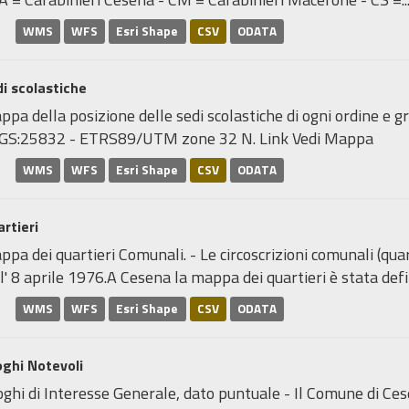
WMS
WFS
Esri Shape
CSV
ODATA
i scolastiche
pa della posizione delle sedi scolastiche di ogni ordine e gr
GS:25832 - ETRS89/UTM zone 32 N. Link Vedi Mappa
WMS
WFS
Esri Shape
CSV
ODATA
rtieri
pa dei quartieri Comunali. - Le circoscrizioni comunali (quar
l' 8 aprile 1976.A Cesena la mappa dei quartieri è stata defin
WMS
WFS
Esri Shape
CSV
ODATA
ghi Notevoli
ghi di Interesse Generale, dato puntuale - Il Comune di Ce