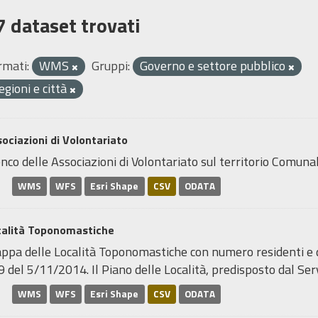
7 dataset trovati
rmati:
WMS
Gruppi:
Governo e settore pubblico
egioni e città
ociazioni di Volontariato
nco delle Associazioni di Volontariato sul territorio Comunal
WMS
WFS
Esri Shape
CSV
ODATA
calità Toponomastiche
pa delle Località Toponomastiche con numero residenti e den
 del 5/11/2014. Il Piano delle Località, predisposto dal Servi
WMS
WFS
Esri Shape
CSV
ODATA