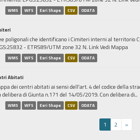
WMS
WFS
Esri Shape
CSV
ODATA
iteri
e poligonali che identificano i Cimiteri interni al territori
GS:25832 - ETRS89/UTM zone 32 N. Link Vedi Mappa
WMS
WFS
Esri Shape
CSV
ODATA
tri Abitati
pa dei centri abitati ai sensi dell'art. 4 del codice della stra
 delibera di Giunta n.171 del 14/05/2019. Con delibera di...
WMS
WFS
Esri Shape
CSV
ODATA
1
2
»