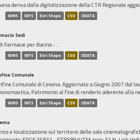
ena deriva dalla digitalizzazione della CTR Regionale aggior
WMS
WFS
Esri Shape
CSV
ODATA
rmacie Sedi
i Farmacie per Bacino - .
WMS
WFS
Esri Shape
CSV
ODATA
nfine Comunale
nfine Comunale di Cesena. Aggiornato a Giugno 2007 dal lavo
onomastica, Patrimonio al fine di renderlo aderente alla real
WMS
WFS
Esri Shape
CSV
ODATA
nema
nco e localizzazione sul territorio delle sale cinematograf
ferimento: EPGS:25832 - ETRS89/UTM zone 32 N. Link Ved