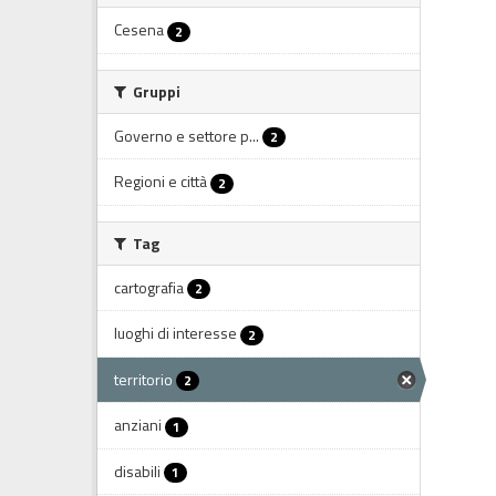
Cesena
2
Gruppi
Governo e settore p...
2
Regioni e città
2
Tag
cartografia
2
luoghi di interesse
2
territorio
2
anziani
1
disabili
1