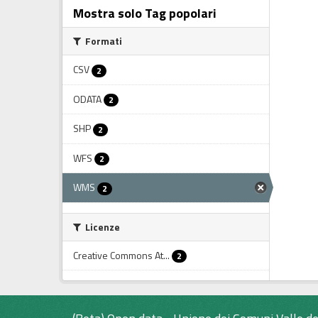
Mostra solo Tag popolari
Formati
CSV
2
ODATA
2
SHP
2
WFS
2
WMS
2
Licenze
Creative Commons At...
2