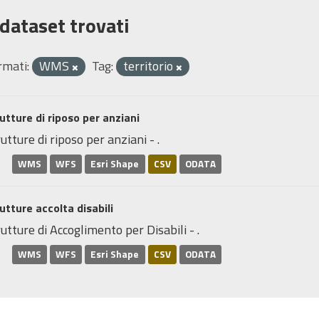
 dataset trovati
rmati:
WMS
Tag:
territorio
utture di riposo per anziani
utture di riposo per anziani - .
WMS
WFS
Esri Shape
CSV
ODATA
utture accolta disabili
utture di Accoglimento per Disabili - .
WMS
WFS
Esri Shape
CSV
ODATA