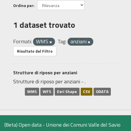
Ordina per
1 dataset trovato
Formati:
WMS
Tag:
anziani
Risultato del Filtro
Strutture di riposo per anziani
Strutture di riposo per anziani - .
WMS
WFS
Esri Shape
CSV
ODATA
(Beta) Open data - Unione dei Comuni Valle del Savio