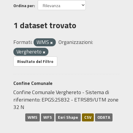
Ordina per
1 dataset trovato
Formati:
WMS
Organizzazioni:
Verghereto
Risultato del Filtro
Confine Comunale
Confine Comunale Verghereto - Sistema di
riferimento: EPGS:25832 - ETRS89/UTM zone
32 N
WMS
WFS
Esri Shape
CSV
ODATA