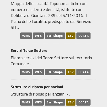
Mappa delle Località Toponomastiche con
numero residenti e densità, istituite con
Delibera di Giunta n. 239 del 5/11/2014. Il
Piano delle Località, predisposto dal Servizio
SIT...
WMS
WFS
Esri Shape
CSV
ODATA
Servizi Terzo Settore
Elenco servizi del Terzo Settore sul territorio
Comunale - .
WMS
WFS
Esri Shape
CSV
ODATA
Strutture di riposo per anziani
Strutture di riposo per anziani - .
WMS
WFS
Esri Shape
CSV
ODATA