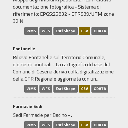
documentazione fotografica - Sistema di
riferimento: EPGS:25832 - ETRS89/UTM zone
32 N
WMS
WFS
Esri Shape
CSV
ODATA
Fontanelle
Rilievo Fontanelle sul Territorio Comunale,
elementi puntuali - La cartografia di base del
Comune di Cesena deriva dalla digitalizzazione
della CTR Regionale aggiornata con un...
WMS
WFS
Esri Shape
CSV
ODATA
Farmacie Sedi
Sedi Farmacie per Bacino - .
WMS
WFS
Esri Shape
CSV
ODATA