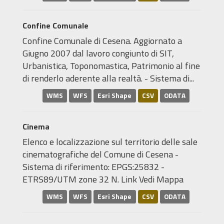
Confine Comunale
Confine Comunale di Cesena. Aggiornato a
Giugno 2007 dal lavoro congiunto di SIT,
Urbanistica, Toponomastica, Patrimonio al fine
di renderlo aderente alla realtà. - Sistema di...
WMS
WFS
Esri Shape
CSV
ODATA
Cinema
Elenco e localizzazione sul territorio delle sale
cinematografiche del Comune di Cesena -
Sistema di riferimento: EPGS:25832 -
ETRS89/UTM zone 32 N. Link Vedi Mappa
WMS
WFS
Esri Shape
CSV
ODATA