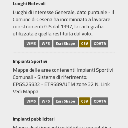
Luoghi Notevoli
Luoghi di Interesse Generale, dato puntuale - Il
Comune di Cesena ha incominciato a lavorare
con strumenti GIS dal 1997, la cartografia
utilizzata è quella restituita dal volo...
WMS
WFS
Esri Shape
CSV
ODATA
Impianti Sportivi
Mappe delle aree contenenti Impianti Sportivi
Comunali - Sistema di riferimento:
EPGS:25832 - ETRS89/UTM zone 32 N. Link
Vedi Mappa
WMS
WFS
Esri Shape
CSV
ODATA
Impianti pubblicitari
Mappa degli impianti pubblicitari con relativa