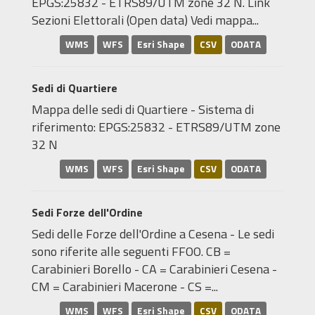
EPGS:25832 - ETRS89/UTM zone 32 N. Link
Sezioni Elettorali (Open data) Vedi mappa...
WMS
WFS
Esri Shape
CSV
ODATA
Sedi di Quartiere
Mappa delle sedi di Quartiere - Sistema di
riferimento: EPGS:25832 - ETRS89/UTM zone
32 N
WMS
WFS
Esri Shape
CSV
ODATA
Sedi Forze dell'Ordine
Sedi delle Forze dell'Ordine a Cesena - Le sedi
sono riferite alle seguenti FFOO. CB =
Carabinieri Borello - CA = Carabinieri Cesena -
CM = Carabinieri Macerone - CS =...
WMS
WFS
Esri Shape
CSV
ODATA