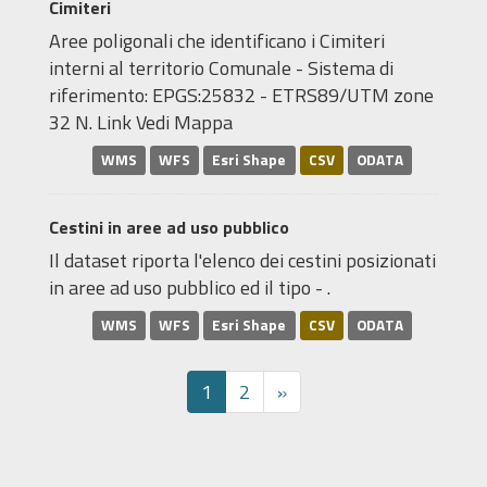
Cimiteri
Aree poligonali che identificano i Cimiteri
interni al territorio Comunale - Sistema di
riferimento: EPGS:25832 - ETRS89/UTM zone
32 N. Link Vedi Mappa
WMS
WFS
Esri Shape
CSV
ODATA
Cestini in aree ad uso pubblico
Il dataset riporta l'elenco dei cestini posizionati
in aree ad uso pubblico ed il tipo - .
WMS
WFS
Esri Shape
CSV
ODATA
1
2
»